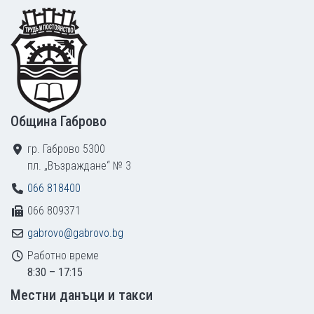
Footer
Община Габрово
гр. Габрово 5300
пл. „Възраждане“ № 3
066 818400
066 809371
gabrovo@gabrovo.bg
Работно време
8:30 – 17:15
Местни данъци и такси