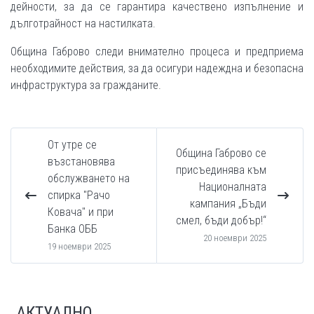
дейности, за да се гарантира качествено изпълнение и
дълготрайност на настилката.
Община Габрово следи внимателно процеса и предприема
необходимите действия, за да осигури надеждна и безопасна
инфраструктура за гражданите.
От утре се
Община Габрово се
възстановява
присъединява към
обслужването на
Националната
спирка "Рачо
кампания „Бъди
Ковача" и при
смел, бъди добър!“
Банка ОББ
20 ноември 2025
19 ноември 2025
АКТУАЛНО