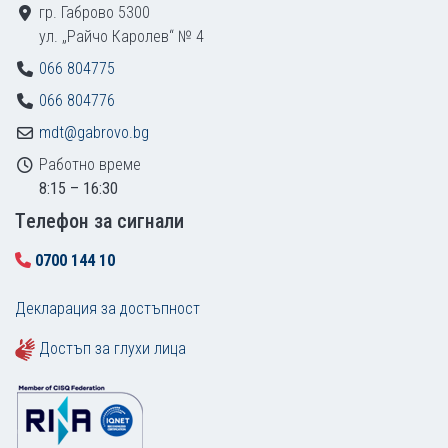
гр. Габрово 5300
ул. „Райчо Каролев“ № 4
066 804775
066 804776
mdt@gabrovo.bg
Работно време
8:15 – 16:30
Tелефон за сигнали
0700 144 10
Декларация за достъпност
Достъп за глухи лица