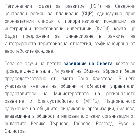
Регионалният съвет за развитие (РСР) на Северния
централен регион за планиране (СЦР) единодушно прие
окончателния списък с приоритизирани концепции за
интегрирани териториални инвестиции (КИТИ), които ще
бъдат предложени за финансиране в рамките на
Интегрираната териториална стратегия, съфинансирана от
европейските фондове.
Това се случи на петото
заседание на Съвета
, което се
проведе днес в зала „Ритуална“ на Община Габрово и беше
председателствано от кмета Таня Христова. В него
участваха кметове на общини и областни управители,
представители на Министерството на регионалното
развитие и благоустройството (МРРБ), Националното
сдружение на общините, синдикални организации, бизнеса,
академичната общност и неправителствени организации от
областите Велико Търново, Габрово, Разград, Русе и
Силистра.