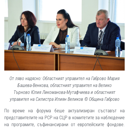
От ляво надясно: Областният управител на Габрово Мария
Башева-Венкова, областният управител на Велико
Търново Юлия Ликоманова-Мутафчиева и областният
управител на Силистра Илиян Великов © Община Габрово
По време на форума беше актуализиран съставът на
представителите на РСР на СЦР в комитетите за наблюдение
на програмите, съфинансирани от европейските фондове.