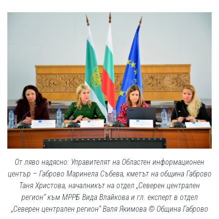
От ляво надясно: Управителят на Областен информационен
център – Габрово Маринела Събева, кметът на община Габрово
Таня Христова, началникът на отдел „Северен централен
регион“ към МРРБ Вида Влайкова и гл. експерт в отдел
„Северен централен регион“ Валя Якимова © Община Габрово