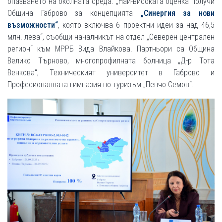
опазването на околната среда. „Най-високата оценка получи
Община Габрово за концепцията
„Синергия за нови
възможности“
, която включва 6 проектни идеи за над 46,5
млн. лева“, съобщи началникът на отдел „Северен централен
регион“ към МРРБ Вида Влайкова. Партньори са Община
Велико Търново, многопрофилната болница „Д-р Тота
Венкова“, Техническият университет в Габрово и
Професионалната гимназия по туризъм „Пенчо Семов“.