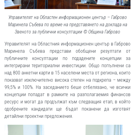
Управителят на Областен информационен център – Габрово
Маринела Събева по време на представянето на доклада на
Звеното за публични консултации © Община Габрово
Управителят на Областния информационен център в Габрово
Маринела Събева представи обобщени резултати от
публичните консултации по подадените концепции за
интегрирани териториални инвестиции. Общо попълнени са
над 800 анкетни карти в 15 населени места от региона, които
показват изключително висока степен на подкрепа – между
99,5% и 100%. На заседанието беше отбелязано, че всички
концепции попадат в рамките на разполагаемия финансов
ресурс и могат да продължат към следващия етап, в който
одобрените кандидати ще бъдат поканени да изготвят
детайлни проектни предложения.