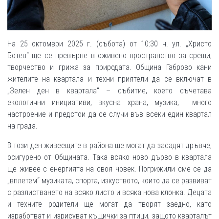
На 25 октомври 2025 г. (събота) от 10:30 ч. ул. „Христо
Ботев“ ще се превърне в оживено пространство за срещи,
творчество и грижа за природата. Община Габрово кани
жителите на квартала и техни приятели да се включат в
„Зелен ден в квартала“ – събитие, което съчетава
екологични инициативи, вкусна храна, музика, много
настроение и предстои да се случи във всеки един квартал
на града.
В този ден живеещите в района ще могат да засадят дръвче,
осигурено от Общината. Така всяко ново дърво в квартала
ще живее с енергията на своя човек. Погрижили сме се да
„вплетем“ музиката, спорта, изкуството, които да се развиват
с разлистването на всяко листо и всяка нова клонка. Децата
и техните родители ще могат да творят заедно, като
изработват и изрисуват къщички за птици, защото кварталът