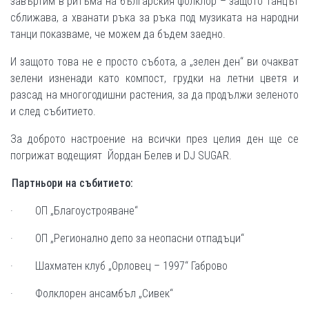
завъртим в ритъма на българския фолклор – защото танцът
сближава, а хванати ръка за ръка под музиката на народни
танци показваме, че можем да бъдем заедно.
И защото това не е просто събота, а „зелен ден“ ви очакват
зелени изненади като
компост, грудки на летни цветя и
разсад на многогодишни растения, за да продължи зеленото
и след събитието.
За доброто настроение на всички през целия ден ще се
погрижат водещият Йордан Белев и DJ SUGAR.
Партньори на събитието:
· ОП „Благоустрояване“
· ОП „Регионално депо за неопасни отпадъци“
· Шахматен клуб „Орловец – 1997“ Габрово
· Фолклорен ансамбъл „Сивек“