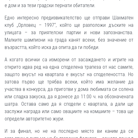
е дом и за тези градски пернати обитатели.
Едно интересно предизвикателство ще отправи Шахматен
клуб „Орловец – 1997“, който ще разположи дъските на
улицата – за приятелски партии и нови запознанства.
Малките шампиони на града канят всеки, без значение от
възрастта, който иска да опита да ги победи.
А когато всички са изморени от засаждането и игрите на
открито идва ред на една споделена трапеза от нас самите,
защото вкусът на квартала е вкусът на споделеността. Но
затова първо ще трябва всеки, който има желание да
участва в конкурса, да приготви у дома любимата си солена
или сладка закуска, да я донесе до 11:00 ч. на обозначената
шатра. Остава само да я сподели с квартала, а дали ще
заслужи награда или само овациите на комшиите – това ще
определи авторитетно жури.
И за финал, но не на последно място ви каним да се