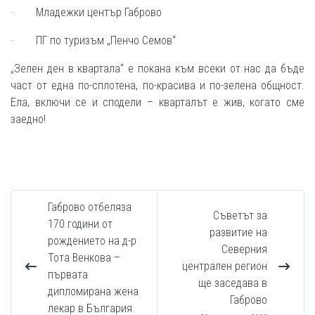
· Младежки център Габрово
· ПГ по туризъм „Пенчо Семов“
„Зелен ден в квартала“ е покана към всеки от нас да бъде
част от една по-сплотена, по-красива и по-зелена общност.
Ела, включи се и сподели – кварталът е жив, когато сме
заедно!
Габрово отбеляза
Съветът за
170 години от
развитие на
рождението на д-р
Северния
Тота Венкова –
централен регион
първата
ще заседава в
дипломирана жена
Габрово
лекар в България