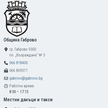
Footer
Община Габрово
гр. Габрово 5300
пл. „Възраждане“ № 3
066 818400
066 809371
gabrovo@gabrovo.bg
Работно време
8:30 – 17:15
Местни данъци и такси