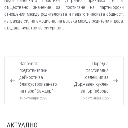
Педагогическата практика „Утринна приказка“ е от
съществено значение за постигане на партньорски
отношения между родителската и педагогическата общност,
изгражда силна емоционална връзка между родители и деца,
създава чувство за сигурност.
Започват
Поредна
подготвителни
фестивална
дейности за
селекция за
благоустрояването
Държавен куклен
на парк "Баждар"
театър Габрово
15 октомври 2025
15 октомври 2025
АКТУАЛНО