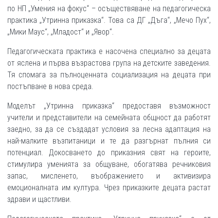
по НП „Умения на фокус“ – осъществяване на педагогическа
практика „Утринна приказка“. Това са ДГ „Дъга“, „Мечо Пух“,
„Мики Маус“, „Младост“ и „Явор“.
Педагогическата практика е насочена специално за децата
от яслена и първа възрастова група на детските заведения.
Тя спомага за пълноценната социализация на децата при
постъпване в нова среда.
Моделът „Утринна приказка“ предоставя възможност
учители и представители на семейната общност да работят
заедно, за да се създадат условия за лесна адаптация на
най-малките възпитаници и те да разгърнат пълния си
потенциал. Докосването до приказния свят на героите,
стимулира уменията за общуване, обогатява речниковия
запас, мисленето, въображението и активизира
емоционалната им култура. Чрез приказките децата растат
здрави и щастливи.