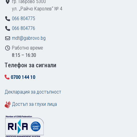
гр. Габрово 5300
ул. „Райчо Каролев“ № 4
066 804775
066 804776
mdt@gabrovo.bg
Работно време
8:15 – 16:30
Tелефон за сигнали
0700 144 10
Декларация за достъпност
Достъп за глухи лица