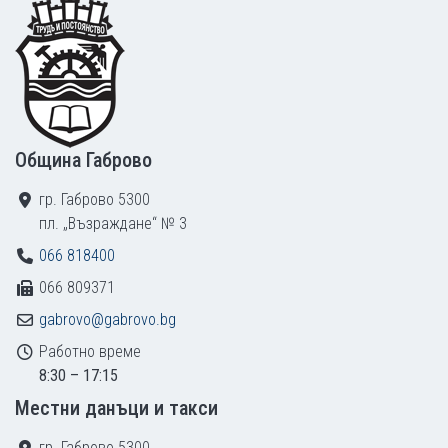
Footer
Община Габрово
гр. Габрово 5300
пл. „Възраждане“ № 3
066 818400
066 809371
gabrovo@gabrovo.bg
Работно време
8:30 – 17:15
Местни данъци и такси
гр. Габрово 5300