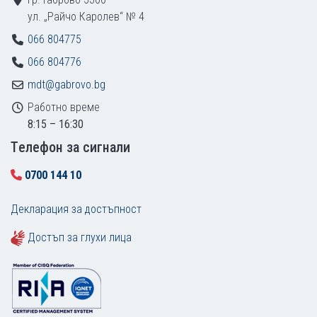
ул. „Райчо Каролев“ № 4
066 804775
066 804776
mdt@gabrovo.bg
Работно време
8:15 – 16:30
Tелефон за сигнали
0700 144 10
Декларация за достъпност
Достъп за глухи лица