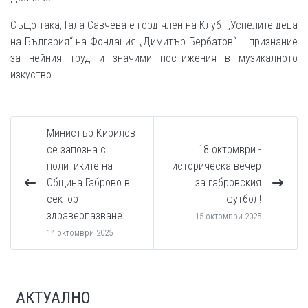
Също така, Гала Савчева е горд член на Клуб „Успелите деца
на България“ на Фондация „Димитър Бербатов“ – признание
за нейния труд и значими постижения в музикалното
изкуство.
Министър Кирилов
се запозна с
18 октомври -
политиките на
историческа вечер
Община Габрово в
за габровския
сектор
футбол!
здравеопазване
15 октомври 2025
14 октомври 2025
АКТУАЛНО