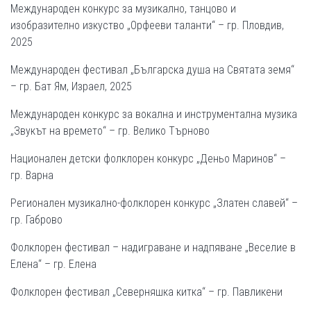
Международен конкурс за музикално, танцово и
изобразително изкуство „Орфееви таланти“ – гр. Пловдив,
2025
Международен фестивал „Българска душа на Святата земя“
– гр. Бат Ям, Израел, 2025
Международен конкурс за вокална и инструментална музика
„Звукът на времето“ – гр. Велико Търново
Национален детски фолклорен конкурс „Деньо Маринов“ –
гр. Варна
Регионален музикално-фолклорен конкурс „Златен славей“ –
гр. Габрово
Фолклорен фестивал – надиграване и надпяване „Веселие в
Елена“ – гр. Елена
Фолклорен фестивал „Северняшка китка“ – гр. Павликени