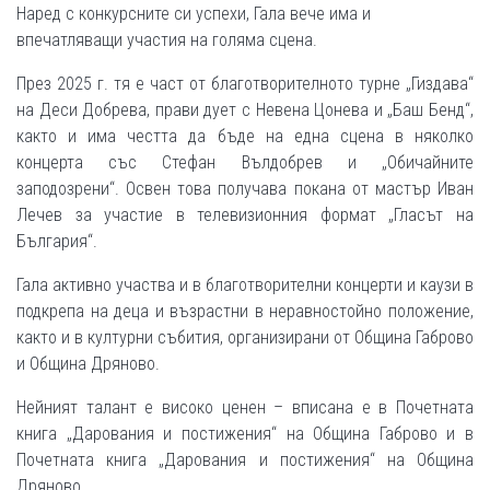
Наред с конкурсните си успехи, Гала вече има и
впечатляващи участия на голяма сцена.
През 2025 г. тя е част от благотворителното турне „Гиздава“
на Деси Добрева, прави дует с Невена Цонева и „Баш Бенд“,
както и има честта да бъде на една сцена в няколко
концерта със Стефан Вълдобрев и „Обичайните
заподозрени“. Освен това получава покана от мастър Иван
Лечев за участие в телевизионния формат „Гласът на
България“.
Гала активно участва и в благотворителни концерти и каузи в
подкрепа на деца и възрастни в неравностойно положение,
както и в културни събития, организирани от Община Габрово
и Община Дряново.
Нейният талант е високо ценен – вписана е в Почетната
книга „Дарования и постижения“ на Община Габрово и в
Почетната книга „Дарования и постижения“ на Община
Дряново.