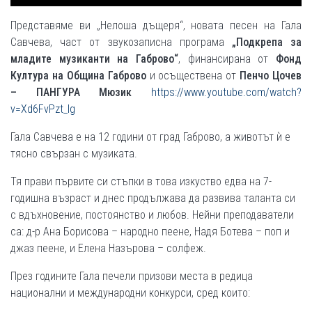
Представяме ви „Нелоша дъщеря“, новата песен на Гала
Савчева, част от звукозаписна програма
„Подкрепа за
младите музиканти на Габрово“
, финансирана от
Фонд
Култура на Община Габрово
и осъществена от
Пенчо Цочев
– ПАНГУРА Мюзик
https://www.youtube.com/watch?
v=Xd6FvPzt_lg
Гала Савчева е на 12 години от град Габрово, а животът ѝ е
тясно свързан с музиката.
Тя прави първите си стъпки в това изкуство едва на 7-
годишна възраст и днес продължава да развива таланта си
с вдъхновение, постоянство и любов. Нейни преподаватели
са: д-р Ана Борисова – народно пеене, Надя Ботева – поп и
джаз пеене, и Елена Назърова – солфеж.
През годините Гала печели призови места в редица
национални и международни конкурси, сред които: