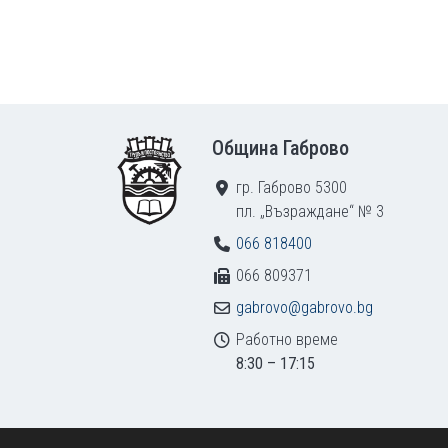
Footer
Община Габрово
гр. Габрово 5300
пл. „Възраждане“ № 3
066 818400
066 809371
gabrovo@gabrovo.bg
Работно време
8:30 – 17:15