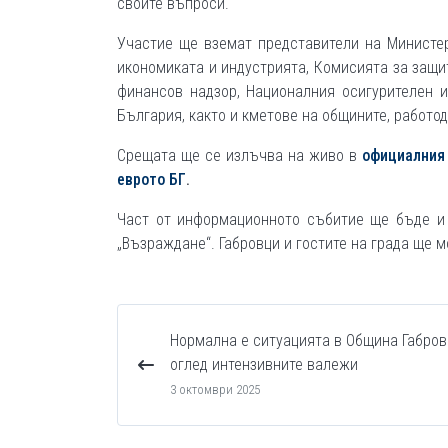
своите въпроси.
Участие ще вземат представители на Министер
икономиката и индустрията, Комисията за защи
финансов надзор, Националния осигурителен и
България, както и кметове на общините, работо
Срещата ще се излъчва на живо в
официалния 
еврото БГ
.
Част от информационното събитие ще бъде и 
„Възраждане“. Габровци и гостите на града ще м
Нормална е ситуацията в Община Габров
оглед интензивните валежи
3 октомври 2025