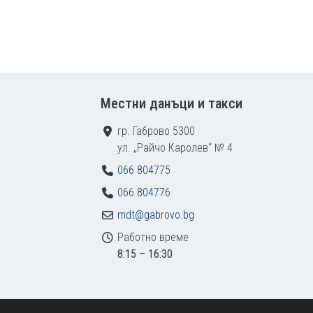
Местни данъци и такси
гр. Габрово 5300
ул. „Райчо Каролев“ № 4
066 804775
066 804776
mdt@gabrovo.bg
Работно време
8:15 – 16:30