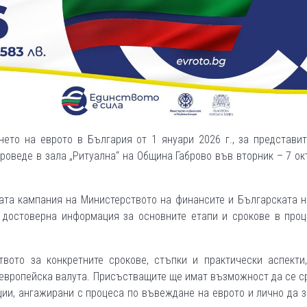
ето на еврото в България от 1 януари 2026 г., за представит
проведе в зала „Ритуална“ на Община Габрово във вторник – 7 о
ата кампания на Министерството на финансите и Българската 
и достоверна информация за основните етапи и срокове в проц
вото за конкретните срокове, стъпки и практически аспекти,
 европейска валута. Присъстващите ще имат възможност да се 
ции, ангажирани с процеса по въвеждане на еврото и лично да 