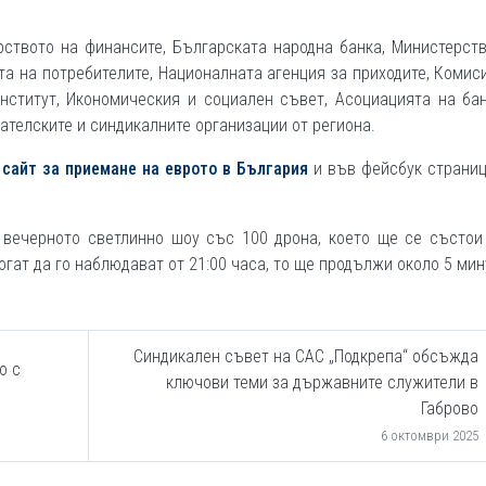
ството на финансите, Българската народна банка, Министерст
та на потребителите, Националната агенция за приходите, Комис
нститут, Икономическия и социален съвет, Асоциацията на ба
дателските и синдикалните организации от региона.
сайт за приемане на еврото в България
и във фейсбук страни
вечерното светлинно шоу със 100 дрона, което ще се състои 
огат да го наблюдават от 21:00 часа, то ще продължи около 5 мин
Синдикален съвет на САС „Подкрепа“ обсъжда
о с
ключови теми за държавните служители в
Габрово
6 октомври 2025