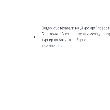
Седем състезатели на „Акро-арт“ предст
България в Световна купа и междунаро
турнир по батут във Варна
1 октомври 2025