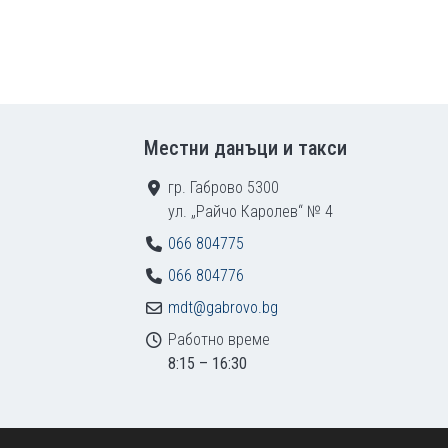
Местни данъци и такси
гр. Габрово 5300
ул. „Райчо Каролев“ № 4
066 804775
066 804776
mdt@gabrovo.bg
Работно време
8:15 – 16:30