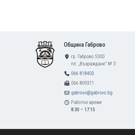
Footer
Община Габрово
гр. Габрово 5300
пл. „Възраждане“ № 3
066 818400
066 809371
gabrovo@gabrovo.bg
Работно време
8:30 – 17:15