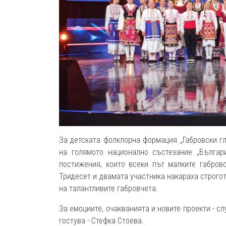
За детската фолклорна формация „Габровски гл
на голямото национално състезание „Българ
постижения, които всеки път малките габров
Тридесет и двамата участника накараха строгот
на талантливите габровчета.
За емоциите, очакванията и новите проекти - сл
гостува - Стефка Стоева.