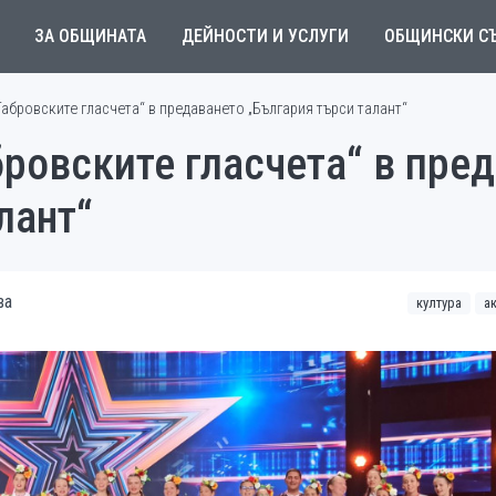
ЗА ОБЩИНАТА
ДЕЙНОСТИ И УСЛУГИ
ОБЩИНСКИ С
„Габровските гласчета“ в предаването „България търси талант“
бровските гласчета“ в пре
лант“
ва
култура
а