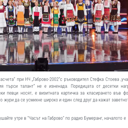
асчета“ при НЧ „Габрово-2002“с ръководител Стефка Стоева ,уч
ия търси талант“ не е изненада. Поредицата от десетки наг
ски певци носят, е визитната картичка за класирането във фо
о жури да се усмихне широко и един след друг да кажат заветно
ушайте утре в "Часът на Габрово" по радио Бумеранг, началото е 