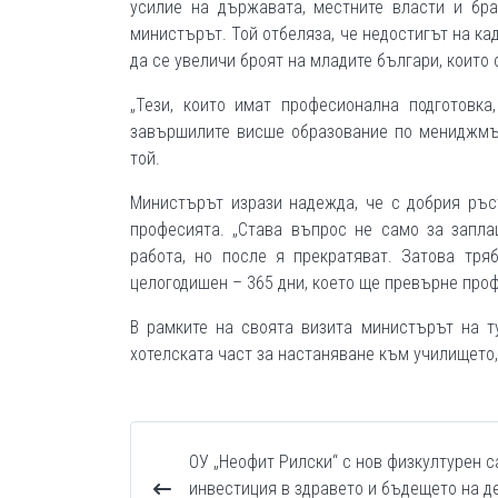
усилие на държавата, местните власти и бра
министърът. Той отбеляза, че недостигът на кад
да се увеличи броят на младите българи, които 
„Тези, които имат професионална подготовка
завършилите висше образование по мениджмън
той.
Министърът изрази надежда, че с добрия ръс
професията. „Става въпрос не само за запла
работа, но после я прекратяват. Затова тр
целогодишен – 365 дни, което ще превърне проф
В рамките на своята визита министърът на т
хотелската част за настаняване към училището,
ОУ „Неофит Рилски“ с нов физкултурен с
инвестиция в здравето и бъдещето на д