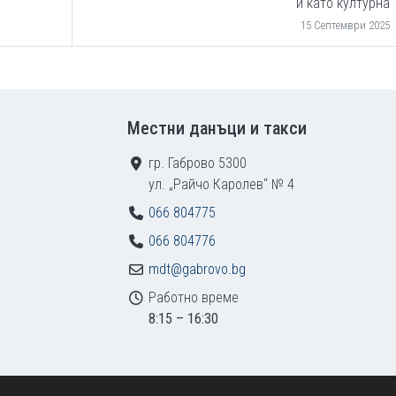
и като културна
15 Септември 2025
Местни данъци и такси
гр. Габрово 5300
ул. „Райчо Каролев“ № 4
066 804775
066 804776
mdt@gabrovo.bg
Работно време
8:15 – 16:30