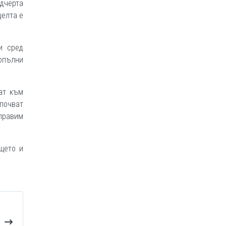
дчерта
целта е
и сред
опълни
ат към
почват
правим
щето и