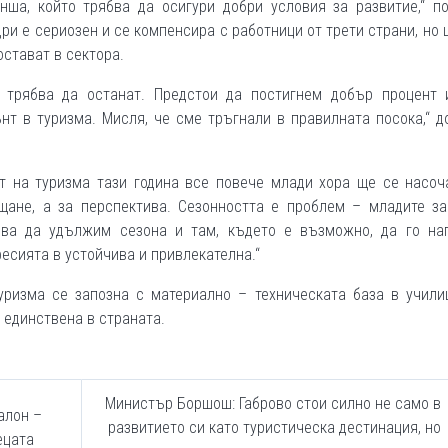
нша, който трябва да осигури добри условия за развитие,“ по
ри е сериозен и се компенсира с работници от трети страни, но 
остават в сектора.
, трябва да останат. Предстои да постигнем добър процент 
т в туризма. Мисля, че сме тръгнали в правилната посока,“ д
т на туризма тази година все повече млади хора ще се насоч
щане, а за перспектива. Сезонността е проблем – младите за
ябва да удължим сезона и там, където е възможно, да го на
есията в устойчива и привлекателна.“
уризма се запозна с материално – техническата база в учили
 единствена в страната.
Министър Боршош: Габрово стои силно не само в
алон –
развитието си като туристическа дестинация, но
ецата