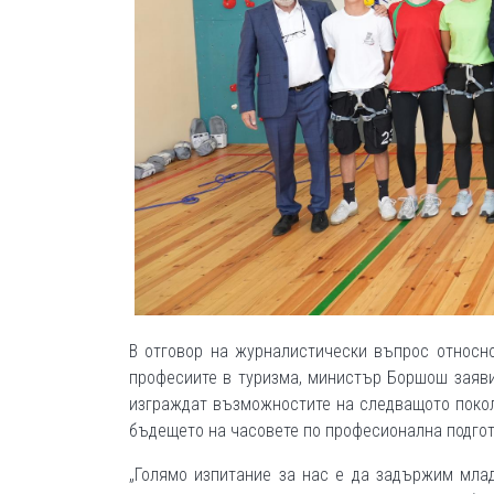
В отговор на журналистически въпрос относн
професиите в туризма, министър Боршош заяви,
изграждат възможностите на следващото покол
бъдещето на часовете по професионална подгот
„Голямо изпитание за нас е да задържим мла