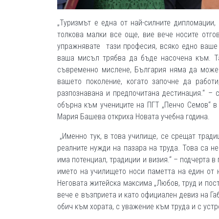
„Туризмът е една от най-силните дипломации,
толкова малки все още, вие вече носите отгов
упражнявате тази професия, всяко едно ваше 
ваша мисъл трябва да бъде насочена към. Та
съвременно мислене, България няма да може 
вашето поколение, когато започне да работи
разпознавана и предпочитана дестинация.“ –
обърна към учениците на ПГТ „Пенчо Семов“ в 
Мария Башева откриха Новата учебна година.
„Именно тук, в това училище, се срещат тради
реалните нужди на пазара на труда. Това са н
има потенциал, традиции и визия.“ – подчерта в
името на училището носи паметта на един от 
Неговата житейска максима „Любов, труд и пост
вече е възприета и като официален девиз на Габ
обич към хората, с уважение към труда и с уст