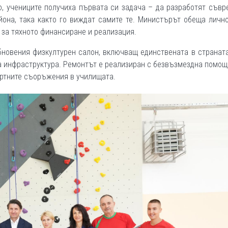
о, учениците получиха първата си задача – да разработят съв
йона, така както го виждат самите те. Министърът обеща личн
а за тяхното финансиране и реализация.
бновения физкултурен салон, включващ единствената в странат
на инфраструктура. Ремонтът е реализиран с безвъзмездна помощ
ортните съоръжения в училищата.