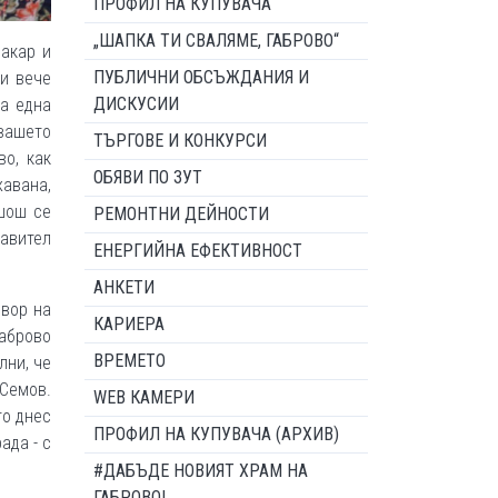
ПРОФИЛ НА КУПУВАЧА
„ШАПКА ТИ СВАЛЯМЕ, ГАБРОВО“
Макар и
ПУБЛИЧНИ ОБСЪЖДАНИЯ И
 и вече
ДИСКУСИИ
ка една
вашето
ТЪРГОВЕ И КОНКУРСИ
о, как
ОБЯВИ ПО ЗУТ
авана,
шош се
РЕМОНТНИ ДЕЙНОСТИ
равител
ЕНЕРГИЙНА ЕФЕКТИВНОСТ
АНКЕТИ
овор на
КАРИЕРА
Габрово
ВРЕМЕТО
лни, че
 Семов.
WEB КАМЕРИ
то днес
ПРОФИЛ НА КУПУВАЧА (АРХИВ)
ада - с
#ДАБЪДЕ НОВИЯТ ХРАМ НА
ГАБРОВО!