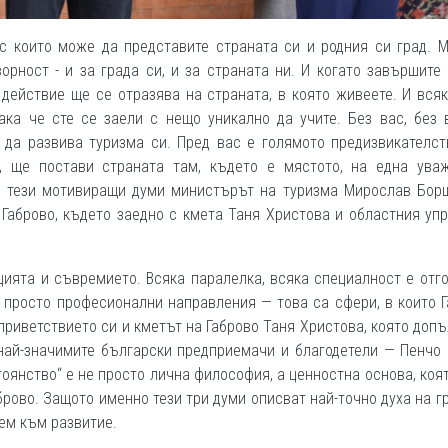
 с които може да представите страната си и родния си град. 
орност - и за града си, и за страната ни. И когато завършите
действие ще се отразява на страната, в която живеете. И вся
ка че сте се заели с нещо уникално да учите. Без вас, без 
да развива туризма си. Пред вас е голямото предизвикателств
, ще постави страната там, където е мястото, на една уваж
 с тези мотивиращи думи министърът на туризма Мирослав Бор
Габрово, където заедно с кмета Таня Христова и областния уп
цията и съвремието. Всяка паралелка, всяка специалност е отг
е просто професионални направления — това са сфери, в които 
 приветствието си и кметът на Габрово Таня Христова, която допъ
най-значимите български предприемачи и благодетели — Пенчо
оянство“ е не просто лична философия, а ценностна основа, коя
рово. Защото именно тези три думи описват най-точно духа на гр
рем към развитие.