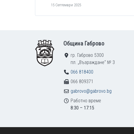
15 Септември 2025
Footer
Община Габрово
гр. Габрово 5300
пл. „Възраждане“ № 3
066 818400
066 809371
gabrovo@gabrovo.bg
Работно време
8:30 – 17:15