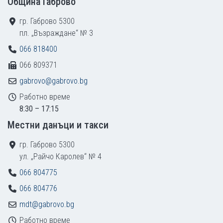
Община Габрово
гр. Габрово 5300
пл. „Възраждане“ № 3
066 818400
066 809371
gabrovo@gabrovo.bg
Работно време
8:30 – 17:15
Местни данъци и такси
гр. Габрово 5300
ул. „Райчо Каролев“ № 4
066 804775
066 804776
mdt@gabrovo.bg
Работно време