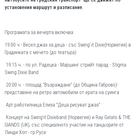
установения маршрут и разписание.
Програмата за вечерта включва:
19:00 ч.- Весел джаз за деца - със Swing`it Dixie(Норвегия) в
Градинката с мечето (до театъра)
19:15 ч. - по ул. Радецка - Маршинг стрийт парад - Stigma
Swing Dixie Band
20:00 ч. - площад "Възраждане" (до Община Габрово)-
представяне на ретро автомобили от ерата на суинга
Арт работилница Елиза ”Деца рисуват джаз”
Концерт на Swing’it Dixieband (Норвегия) и Ray Gelato & THE
GIANDS (UK), със специалното участие на танцьорите от
Линди Хоп - гр.Русе