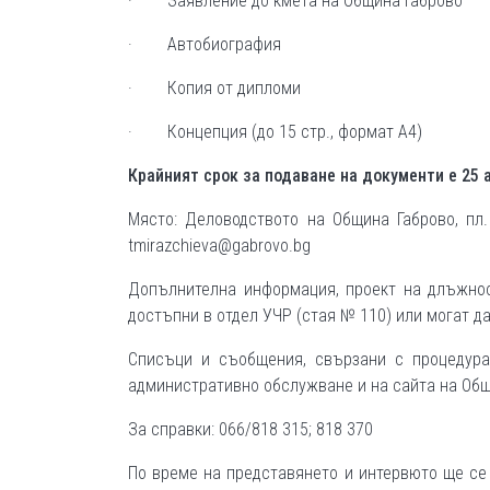
· Заявление до кмета на Община Габрово
· Автобиография
· Копия от дипломи
· Концепция (до 15 стр., формат А4)
Крайн
ият срок за подаване на документи е
25 
Място: Деловодството на Община Габрово, пл
tmirazchieva@gabrovo.bg
Допълнителна информация, проект на длъжнос
достъпни в отдел УЧР (стая № 110) или могат д
Списъци и съобщения, свързани с процедура
административно обслужване и на сайта на Общи
За справки: 066/818 315; 818 370
По време на представянето и интервюто ще се