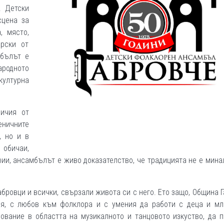
. Детски
сцена за
, място,
рски от
мбълът е
родното
културна
личия от
еничните
, но и в
обичаи,
и, ансамбълът е живо доказателство, че традицията не е мина
бровци и всички, свързали живота си с него. Ето защо, Община 
ия, с любов към фолклора и с умения да работи с деца и мл
ование в областта на музикалното и танцовото изкуство, да п