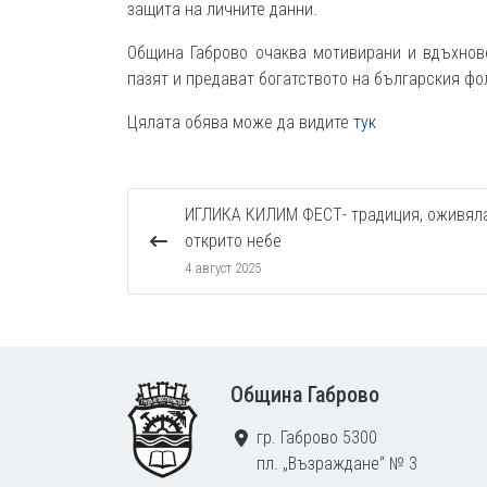
защита на личните данни.
Община Габрово очаква мотивирани и вдъхнов
пазят и предават богатството на българския фо
Цялата обява може да видите
тук
ИГЛИКА КИЛИМ ФЕСТ- традиция, оживял
открито небе
4 август 2025
Footer
Община Габрово
гр. Габрово 5300
пл. „Възраждане“ № 3