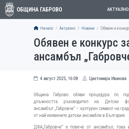
ОБЩИНА ГАБРОВО
АКТУАЛНО
Начало
Актуално
Новини
Обявен е конкур
Обявен е конкурс з
ансамбъл „Габровч
4 август 2025, 16:08
Цветомира Иванова
Община Габрово обяви процедура по по
длъжността ръководител на Детски фо
ансамбъл „Габровче“ – културен символ на град
от най-изявените детски ансамбли в България.
ДФА„Габровче“ е повече от ансамбъл, това 