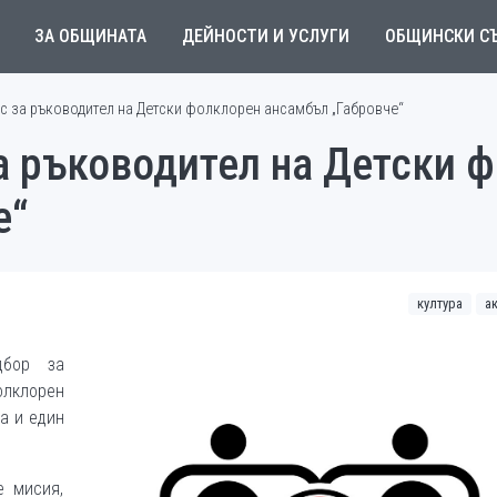
ЗА ОБЩИНАТА
ДЕЙНОСТИ И УСЛУГИ
ОБЩИНСКИ С
с за ръководител на Детски фолклорен ансамбъл „Габровче“
а ръководител на Детски 
е“
култура
а
дбор за
лклорен
а и един
е мисия,