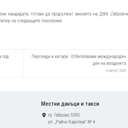
ени кандидати, готови да продължат мисията на ДФА „Габровче
лклор на следващите поколения.
а под
Персеиди и китари : Отбелязваме международен
ден на младежта
4 август 2025
Местни данъци и такси
гр. Габрово 5300
ул. „Райчо Каролев“ № 4