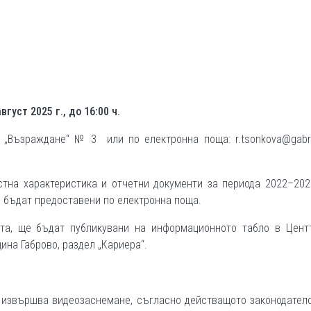
август 2025 г., до 16:00 ч.
. „Възраждане“ № 3 или по електронна поща: r.tsonkova@gabro
тна характеристика и отчетни документи за периода 2022–2025
а бъдат предоставени по електронна поща.
та, ще бъдат публикувани на информационното табло в Цент
на Габрово, раздел „Кариера“.
 извършва видеозаснемане, съгласно действащото законодател