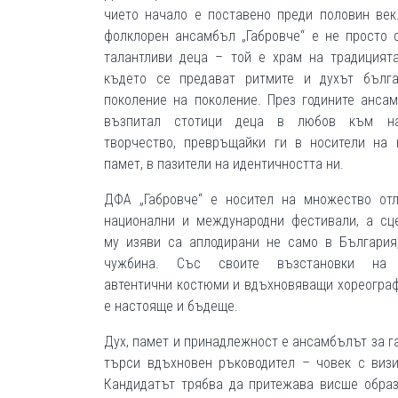
чието начало е поставено преди половин век
фолклорен ансамбъл „Габровче“ е не просто 
талантливи деца – той е храм на традицията
където се предават ритмите и духът бълга
поколение на поколение. През годините анса
възпитал стотици деца в любов към на
творчество, превръщайки ги в носители на 
памет, в пазители на идентичността ни.
ДФА „Габровче“ е носител на множество от
национални и международни фестивали, а сц
му изяви са аплодирани не само в България
чужбина. Със своите възстановки на 
автентични костюми и вдъхновяващи хореографи
е настояще и бъдеще.
Дух, памет и принадлежност е ансамбълът за га
търси вдъхновен ръководител – човек с виз
Кандидатът трябва да притежава висше образ