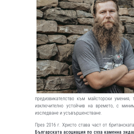
предизвикателство към майсторски умения, 
изключително устойчив на времето, с мини
изследване и усъвършенстване.
През 2016 г. Христо става част от британскат
Българската асоциация по суха каменна зида