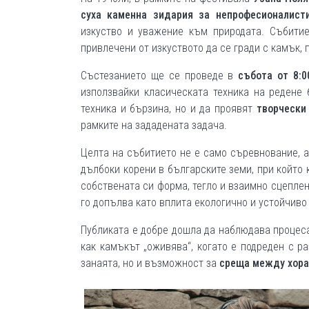
суха каменна зидария
за непрофесионалист
изкуство и уважение към природата. Събитие
привлечени от изкуството да се гради с камък, 
Състезанието ще се проведе в
събота от 8:0
използвайки класическата техника на редене
техника и бързина, но и да проявят
творчески
рамките на зададената задача.
Целта на събитието не е само съревнование, а
дълбоки корени в българските земи, при който
собствената си форма, тегло и взаимно сцеплен
го допълва като вплита екологично и устойчиво
Публиката е добре дошла да наблюдава процеса
как камъкът „оживява“, когато е подреден с 
занаята, но и възможност за
среща между хора,