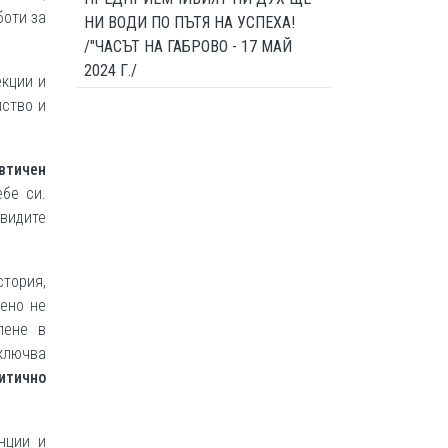
боти за
НИ ВОДИ ПО ПЪТЯ НА УСПЕХА!
/"ЧАСЪТ НА ГАБРОВО - 17 МАЙ
2024 Г./
екции и
лство и
втичен
бе си.
 видите
стория,
чено не
лене в
ключва
итично
нции и