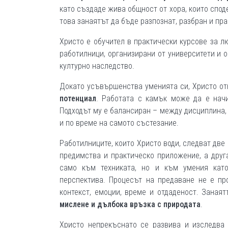
като създаде жива общност от хора, които спод
това занаятът да бъде разпознат, разбран и пра
Христо е обучител в практически курсове за л
работилници, организирани от университети и 
културно наследство.
Докато усъвършенства уменията си, Христо от
потенциал
. Работата с камък може да е нач
Подходът му е балансиран – между дисциплина,
и по време на самото състезание.
Работилниците, които Христо води, следват две 
предимства и практическо приложение, а друг
само към техниката, но и към умения като
перспектива. Процесът на предаване не е пр
контекст, емоции, време и отдаденост. Заная
мислене и дълбока връзка с природата
.
Христо непрекъснато се развива и изследва