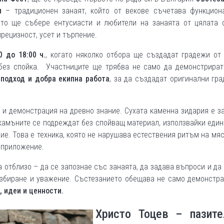
и
– традиционен занаят, който от векове съчетава функциона
то ще събере ентусиасти и любители на занаята от цялата с
прецизност, усет и търпение.
0 до 18:00 ч.
, когато няколко отбора ще създадат градежи от
 без спойка. Участниците ще трябва не само да демонстрират
 подход
и добра екипна работа
, за да създадат оригинални гр
 и демонстрация на древно знание. Сухата каменна зидария е з
 камъните се подреждат без спойващ материал, използвайки еди
ие. Това е техника, която не нарушава естествения ритъм на мяс
 приложение.
 отблизо – да се запознае със занаята, да задава въпроси и да
разбиране и уважение. Състезанието обещава не само демонстр
 идеи и ценности.
Христо Тоцев – пазите