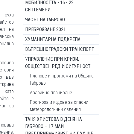
МОБИЛНОСТТА - 16 - 22
СЕПТЕМВРИ
о суха
ЧАСЪТ НА ГАБРОВО
айстор
тел на
ПРЕБРОЯВАНЕ 2021
висока
ХУМАНИТАРНА ПОДКРЕПА
онална
ВЪТРЕШНОГРАДСКИ ТРАНСПОРТ
УПРАВЛЕНИЕ ПРИ КРИЗИ,
започва
ОБЩЕСТВЕН РЕД И СИГУРНОСТ
история
Планове и програми на Община
во във
Габрово
ткрива
я като
Аварийно планиране
ойто е
Прогноза и кодове за опасни
иал за
метеорологични явления
ТАНЯ ХРИСТОВА В ДЕНЯ НА
сновава
ГАБРОВО – 17 МАЙ:
знание,
ПРЕДПРИЕМЧИВИЯТ НИ ДУХ ЩЕ