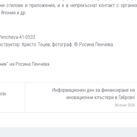
ни стилове и приложения, и е в непрекъснат контакт с органи
 Япония и др.
Pencheva-41-0533
нструктор: Христо Тоцев; фотограф: © Росина Пенчева
ник" на Росина Пенчева
Информационен ден за финансиране на
юли
иновационни клъстери в Габрово
30 юни 2025