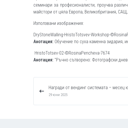
семинари за професионалисти, проучва различ
майстори от цяла Европа, Великобритания, САЩ,
Използвани изображения:
DryStoneWalling-HristoTotsvev-Workshop-©Rosina
Анотация:
Обучение по суха каменна зидария, и
HristoTotsev-02-©RosinaPencheva-7674
Анотация:
"Ръчно сътворено: Фотографски днев
Награди от вендинг системата – месец 
29 юни 2025