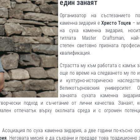
един занаят
Организатор на състезанието п
каменна зидария е
Христо Тоцев
– м
на суха каменна зидария, носи
титлата Master Craftsman, най-
степен световно призната професи
квалификация.
Страстта му към работата с камък 
още по време на следването му по 
и културно-историческо наследст
Великотърновския университет. О
занаята сухата каменна зидари
творчески подход и съчетание от лични качества. Занаят, к
мален отпечатък върху околната среда и с огромен потенц
а Асоциация по суха каменна зидария, а две години по-късно о
рия
. Неговата мисия е да съхрани и предаде това традиционно 