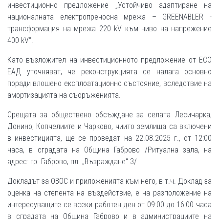
инвестиционно предложение „Устойчиво адаптиране на
националната електропреносна мрежа – GREENABLER -
трансформация на мрежа 220 kV към ниво на напрежение
400 kV“.
Като възложител на инвестиционното предложение от ЕСО
ЕАД уточняват, че реконструкцията се налага основно
поради влошено експлоатационно състояние, вследствие на
амортизацията на съоръженията.
Срещата за обществено обсъждане за селата Лесичарка,
Донино, Копчелиите и Чарково, чиито землища са включени
в инвестицията, ще се проведат на 22.08.2025 г., от 12:00
часа, в сградата на Община Габрово /Ритуална зала, на
адрес: гр. Габрово, пл. „Възраждане“ 3/.
Докладът за ОВОС и приложенията към него, в т.ч. Доклад за
оценка на степента на въздействие, е на разположение на
интересуващите се всеки работен ден от 09:00 до 16:00 часа
в сградата на Община Габрово и в администрациите на