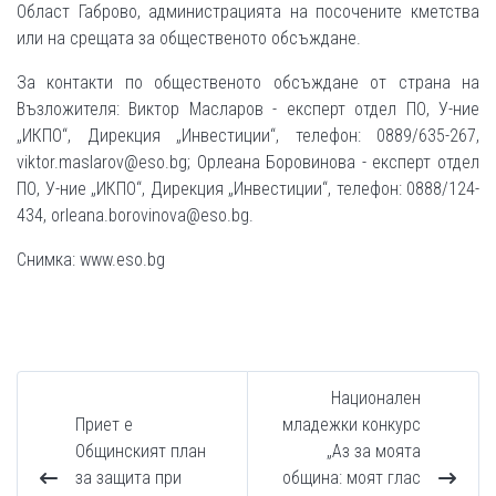
Област Габрово, администрацията на посочените кметства
или на срещата за общественото обсъждане.
За контакти по общественото обсъждане от страна на
Възложителя: Виктор Масларов - експерт отдел ПО, У-ние
„ИКПО“, Дирекция „Инвестиции“, телефон: 0889/635-267,
viktor.maslarov@eso.bg; Орлеана Боровинова - експерт отдел
ПО, У-ние „ИКПО“, Дирекция „Инвестиции“, телефон: 0888/124-
434, orleana.borovinova@eso.bg.
Снимка: www.eso.bg
Национален
Приет е
младежки конкурс
Общинският план
„Аз за моята
за защита при
община: моят глас