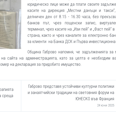
юридическо лице може да плати своите задълже
касите на дирекция „Местни данъци и такси“,
делничен ден от 8.15 - 16.30 часа, без прекъсв
банков път, чрез пощенски запис, виртуал
терминал, чрез касите на „Изи пей“ и „Фаст пей“ в
страна, както и чрез каналите за електронно ба
за клиенти на Банка ДСК и Първа инвестиционна 
Община Габрово напомня, че задълженията за 
 на сайта на администрацията, като за целта е необходим в
номер на декларация за придобито имущество.
Габрово представя устойчиви културни политики
рапията
и занаятчийски традиции на световния форум на
а среща
ЮНЕСКО във Франция
24 юни 2025