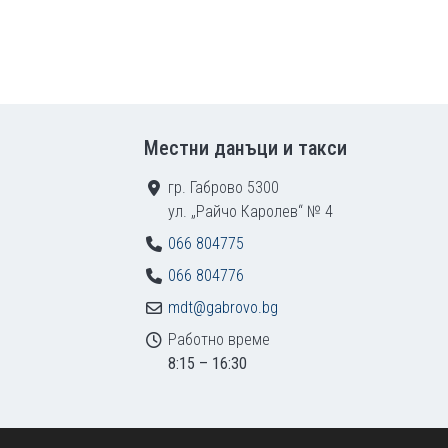
Местни данъци и такси
гр. Габрово 5300
ул. „Райчо Каролев“ № 4
066 804775
066 804776
mdt@gabrovo.bg
Работно време
8:15 – 16:30