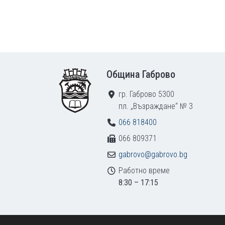
Footer
Община Габрово
гр. Габрово 5300
пл. „Възраждане“ № 3
066 818400
066 809371
gabrovo@gabrovo.bg
Работно време
8:30 – 17:15