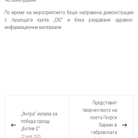
тютюнопушене.
По време на мероприятието беше направена демонстрация
с пушещата кукла „СЮ“ и бяха раздавани здравно-
информационни материали.
Представят
творчеството на
„Янтра“ излиза за
поета Георги
победа срещу
Заркин в
„Ботев-2“
габровската
22 май 2025