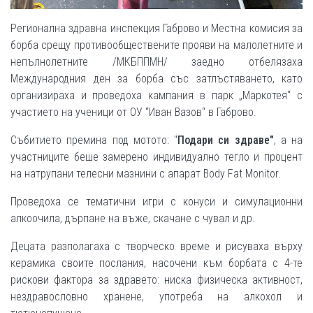
Регионална здравна инспекция Габрово и Местна комисия за
борба срещу противообществените прояви на малолетните и
непълнолетните /МКБППМН/ заедно отбелязаха
Международния ден за борба със затлъстяването, като
организираха и проведоха кампания в парк „Маркотея“ с
участието на ученици от ОУ “Иван Вазов“ в Габрово.
Събитието премина под мотото: "
Подари си здраве"
, а на
участниците беше замерено индивидуално тегло и процент
на натрупани телесни мазнини с апарат Body Fat Monitor.
Проведоха се тематични игри с конуси и симулационни
алкоочила, дърпане на въже, скачане с чувал и др.
Децата разполагаха с творческо време и рисуваха върху
керамика своите послания, насочени към борбата с 4-те
рискови фактора за здравето: ниска физическа активност,
нездравословно хранене, употреба на алкохол и