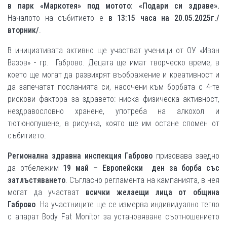
в парк «Маркотея» под мотото:
«Подари си здраве».
Началото на събитието е
в 13:15 часа на 20.05.2025г./
вторник/
.
В инициативата активно ще участват ученици от ОУ «Иван
Вазов» - гр. Габрово. Децата ще имат творческо време, в
което ще могат да развихрят въображение и креативност и
да запечатат посланията си, насочени към борбата с 4-те
рискови фактора за здравето: ниска физическа активност,
нездравословно хранене, употреба на алкохол и
тютюнопушене, в рисунка, която ще им остане спомен от
събитието.
Регионална здравна инспекция Габрово
призовава заедно
да отбележим
19
май – Европейски ден за борба със
затлъстяването
. Съгласно регламента на кампанията, в нея
могат да участват
всички
желаещи лица от община
Габрово
. На участниците ще се измерва индивидуално тегло
с апарат Body Fat Monitor за установяване съотношението