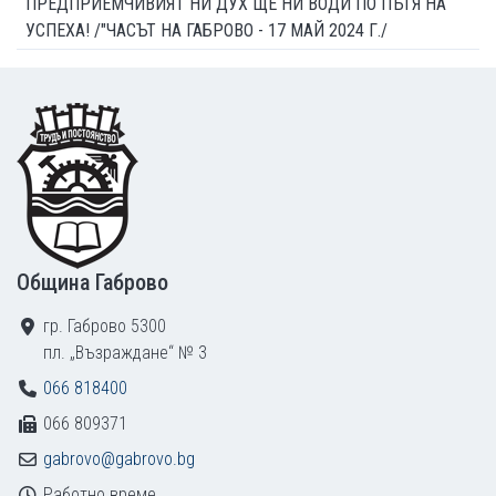
ПРЕДПРИЕМЧИВИЯТ НИ ДУХ ЩЕ НИ ВОДИ ПО ПЪТЯ НА
УСПЕХА! /"ЧАСЪТ НА ГАБРОВО - 17 МАЙ 2024 Г./
Footer
Община Габрово
гр. Габрово 5300
пл. „Възраждане“ № 3
066 818400
066 809371
gabrovo@gabrovo.bg
Работно време