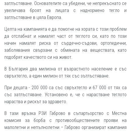
затлъстяване. Основателите са убедени, че непрекъснато се
увеличава броят на лицата с наднормено тегло и
затлъстяване в цяла Европа.
Целта на кампанията е да помогне на хората с този проблем
да отслабнат и намалят част от теглото си, като по този
начин намалят риска от сърдечно-съдови, ортопедични,
заболявания свързани с обмяната на веществата, като
подобрят качеството си на живот.
В България два милиона от възрастното население е със
свръхтегло, а един милион от тях със зътлъстяване.
При децата - 200 000 са със свръхтегло и 67 000 от тях са
със затлъстяване. Установено е, че с нарастване теглото
нараства и рискът за здравето.
В тази връзка РЗИ Габрово в съпартьорство с Местна
комисия за борба с противообществените прояви на
малолетни и непълнолетни – Габрово организират кампания