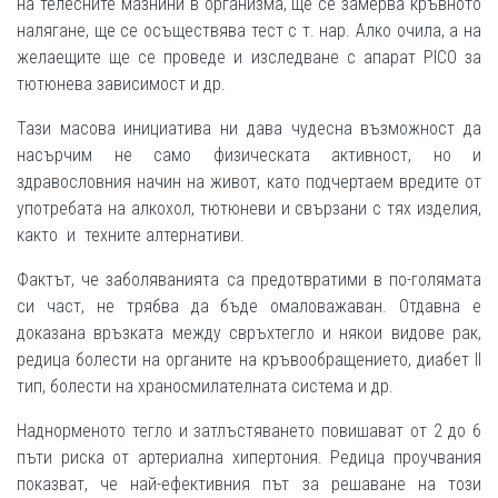
на телесните мазнини в организма, ще се замерва кръвното
налягане, ще се осъществява тест с т. нар. Алко очила, а на
желаещите ще се проведе и изследване с апарат PICO за
тютюнева зависимост и др.
Тази масова инициатива ни дава чудесна възможност да
насърчим не само физическата активност, но и
здравословния начин на живот, като подчертаем вредите от
употребата на алкохол, тютюневи и свързани с тях изделия,
както и техните алтернативи.
Фактът, че заболяванията са предотвратими в по-голямата
си част, не трябва да бъде омаловажаван. Отдавна е
доказана връзката между свръхтегло и някои видове рак,
редица болести на органите на кръвообращението, диабет II
тип, болести на храносмилателната система и др.
Наднорменото тегло и затлъстяването повишават от 2 до 6
пъти риска от артериална хипертония. Редица проучвания
показват, че най-ефективния път за решаване на този