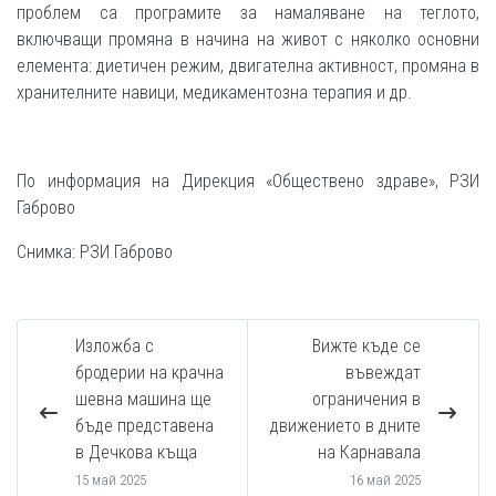
проблем са програмите за намаляване на теглото,
включващи промяна в начина на живот с няколко основни
елемента: диетичен режим, двигателна активност, промяна в
хранителните навици, медикаментозна терапия и др.
По информация на Дирекция «Обществено здраве», РЗИ
Габрово
Снимка: РЗИ Габрово
Изложба с
Вижте къде се
бродерии на крачна
въвеждат
шевна машина ще
ограничения в
бъде представена
движението в дните
в Дечкова къща
на Карнавала
15 май 2025
16 май 2025