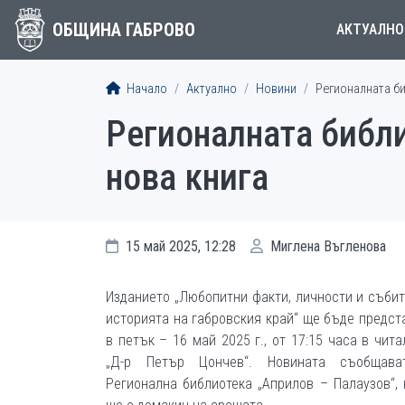
ОБЩИНА ГАБРОВО
АКТУАЛНО
Начало
Актуално
Новини
Регионалната би
Регионалната библи
нова книга
15 май 2025, 12:28
Миглена Въгленова
Изданието „Любопитни факти, личности и събит
историята на габровския край“ ще бъде предст
в петък – 16 май 2025 г., от 17:15 часа в чит
„Д-р Петър Цончев“. Новината съобщав
Регионална библиотека „Априлов – Палаузов“, 