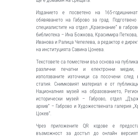
ще е домакин на срещата.
Изданието е посветено на 165-годишнина
обявяването на Габрово за град. Подготвено
специалистите на отдел „Краезнание“ в габров
библиотека – Ина Божкова, Красимира Петкова,
Иванова и Ралица Чепелева, а редактор е дирек
на институцията Савина Цонева.
Текстовете са поместени въз основа на публика
различни печатни и електронни медии,
използваните източници са посочени след 
статия. Снимковият материал е от публикац
Националния музей на образованието, Регио
исторически музей – Габрово, отдел „Дър
архив” – Габрово и Художествената галерия „Х
Цокев“.
Чрез приложените QR кодове е предост
възможност за достъп до онлайн версия