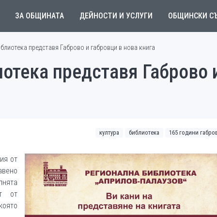
ЗА ОБЩИНАТА
ДЕЙНОСТИ И УСЛУГИ
ОБЩИНСКИ С
блиотека представя Габрово и габровци в нова книга
отека представя Габрово 
култура
библиотека
165 години габро
ия от
авено
алнята
ат от
която