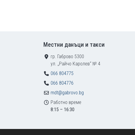
Местни данъци и такси
гр. Габрово 5300
ул. „Райчо Каролев“ № 4
066 804775
066 804776
mdt@gabrovo.bg
Работно време
8:15 – 16:30