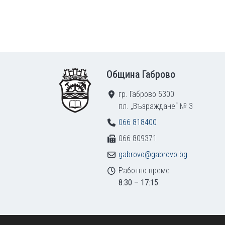
Footer
Община Габрово
гр. Габрово 5300
пл. „Възраждане“ № 3
066 818400
066 809371
gabrovo@gabrovo.bg
Работно време
8:30 – 17:15