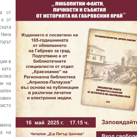
та от
 е от
ската
 Нина
торът
ции в
 като
всяка
ии на
нален
жавен
ристо
авена
та на