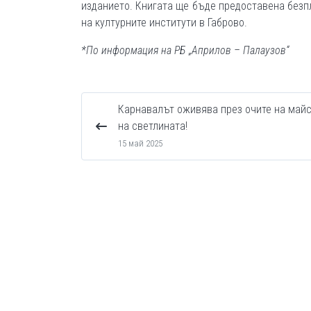
изданието. Книгата ще бъде предоставена безп
на културните институти в Габрово.
*По информация на РБ „Априлов – Палаузов“
Карнавалът оживява през очите на май
на светлината!
15 май 2025