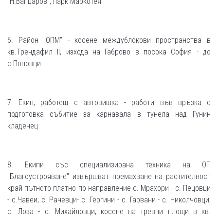
"Н.Вапцаров", парк Маркотея
6. Район "ОПМ" - косене междублокови пространства в
кв.Трендафил II, изхода на Габрово в посока София - до
с.Поповци
7. Екип, работещ с автовишка - работи във връзка с
подготовка събитие за карнавала в тунела над Гунин
кладенец
8. Екипи със специализирана техника на ОП
"Благоустрояване" извършват премахване на растителност
край пътното платно по направление с. Мрахори - с. Пецовци
- с.Чавеи, с. Рачевци- с. Гергини - с. Гарвани - с. Николчовци,
с. Лоза - с. Михайловци, косене на тревни площи в кв.