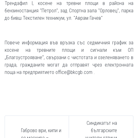
Трендафил I, косене на тревни площи в района на
бензиностанция "Петрол", зад Спортна зала "Орловец", парка
до бивш Текстилен техникум, ул. "Аврам Гачев"
Повече информация във връзка със седмичния график за
косене на тревните площи и сигнали към ОП
„Благоустрояване“, свързани с чистотата и озеленяването в
града, гражданите могат да отправят чрез електронната
поща на предприятието office@bkcgb.com .
Синдикатът на
Габрово ври, кипи и
българските
се маскира –
учители отличи