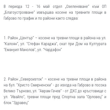
В периода 12 - 16 май отдел „Озеленяване“ към ОП
„Благоустрояване“ извършва косене на тревните площи в
Габрово по график и по райони както следва:
1. Район „Център“ – косене на тревни площи в района на ул.
"Калоян", ул. "Стефан Караджа", скат при Дом на Културата
"Емануил Манолов", ул. "Чардафон"
2. Район „Североизток“ – косене на тревни площи в района
на бул. "Христо Смирненски" - до изхода на Габрово в посока
Велико Търново, ул. "Аврам Гачев" - от ДХС до кръстовище с
ул. "Ивайло", тревни площи пред Спортна зала "Орловец" и
блок "Здравец"