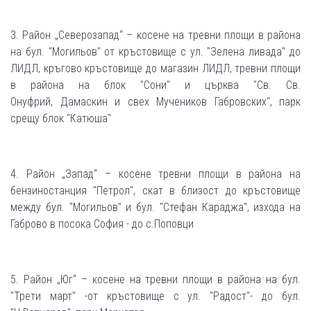
3. Район „Северозапад“ – косене на тревни площи в района
на бул. "Могильов" от кръстовище с ул. "Зелена ливада" до
ЛИДЛ, кръгово кръстовище до магазин ЛИДЛ, тревни площи
в района на блок "Сони" и църква "Св. Св.
Онуфрий, Дамаскин и свех Мучеников Габровских", парк
срещу блок "Катюша"
4. Район „Запад“ – косене тревни площи в района на
бензиностанция "Петрол", скат в близост до кръстовище
между бул. "Могильов" и бул. "Стефан Караджа", изхода на
Габрово в посока София - до с.Поповци
5. Район „Юг“ – косене на тревни площи в района на бул.
"Трети март" -от кръстовище с ул. "Радост"- до бул.