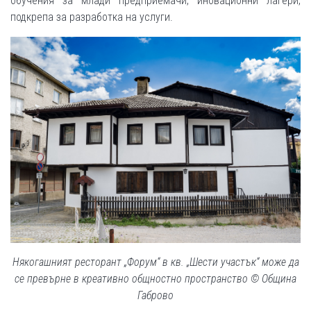
обучения за млади предприемачи, иновационни лагери,
подкрепа за разработка на услуги.
Някогашният ресторант „Форум“ в кв. „Шести участък“ може да
се превърне в креативно общностно пространство © Община
Габрово