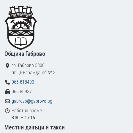
Footer
Община Габрово
гр. Габрово 5300
пл. „Възраждане“ № 3
066 818400
066 809371
gabrovo@gabrovo.bg
Работно време
8:30 – 17:15
Местни данъци и такси