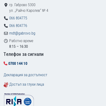
гр. Габрово 5300
ул. „Райчо Каролев“ № 4
066 804775
066 804776
mdt@gabrovo.bg
Работно време
8:15 – 16:30
Tелефон за сигнали
0700 144 10
Декларация за достъпност
Достъп за глухи лица