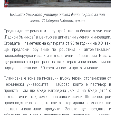
Бившето Умниково училище очаква финансиране за нов
живот © Община Габрово, архив
Предвижда се ремонт и преустройство на бившето училище
„Радион Умников“ в център за дигитални умения и иновации.
Сградата – паметник на културата от 90-те години на XIX век,
ще предложи обучение по роботика и автоматизация,
високооборудвани зали и технологични лаборатории. Базата
ще разполага с пространства за интерактивни занимания по
виртуална реалност, 3D креативност и прототипиране.
Планирана е зона за иновации върху терен, стопанисван от
Технически университет – Габрово, който е партньор в
проекта. Там ще бъде изградена „Къща на бъдещето“ с
технологични стаи, семинарна зала и офиси. Ще се построи
производствено хале, в което стартиращи компании ще
тестват иновативни продукти. Зоната ще предлага и