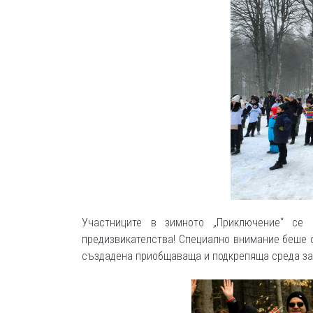
Участниците в зимното „Приключение“ се
предизвикателства! Специално внимание беше о
създадена приобщаваща и подкрепяща среда за