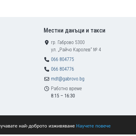
Местни данъци и такси
гр. Габрово 5300
ул. „Райчо Каролев“ № 4
066 804775
066 804776
mdt@gabrovo.bg
Работно време
8:15 – 16:30
получавате най-доброто изживяване
Научете повече
азени.