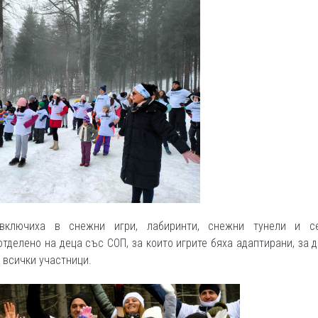
 включиха в снежни игри, лабиринти, снежни тунели и с
тделено на деца със СОП, за които игрите бяха адаптирани, за 
 всички участници.