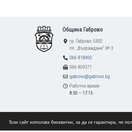
Footer
Община Габрово
гр. Габрово 5300
пл. „Възраждане“ № 3
066 818400
066 809371
gabrovo@gabrovo.bg
Работно време
8:30 – 17:15
Този сайт използва бисквитки, за да се гарантира, че 
© 2009–2026 Община Габрово. Всички права зап