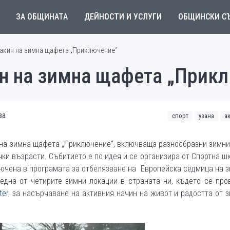
ЗА ОБЩИНАТА
ДЕЙНОСТИ И УСЛУГИ
ОБЩИНСКИ С
акин на зимна щафета „Приключение“
н на зимна щафета „Прик
ва
спорт
узана
а
на зимна щафета „Приключение“, включваща разнообразни зимни
чки възрасти. Събитието е по идея и се организира от Спортна ш
ключена в програмата за отбелязване на Европейска седмица на 
 една от четирите зимни локации в страната ни, където се пр
ter
, за насърчаване на активния начин на живот и радостта от 