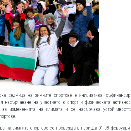
йска седмица на зимните спортове е инициатива, съфинансир
л насърчаване на участието в спорт и физическата активност
 за измененията на климата и се насърчава устойчивостт
портове.
ца на зимните спортове се провежда в периода 01-08 февруари