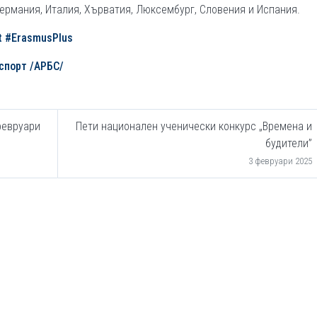
ермания, Италия, Хърватия, Люксембург, Словения и Испания.
t
#ErasmusPlus
спорт /АРБС/
февруари
Пети национален ученически конкурс „Времена и
будители”
3 февруари 2025