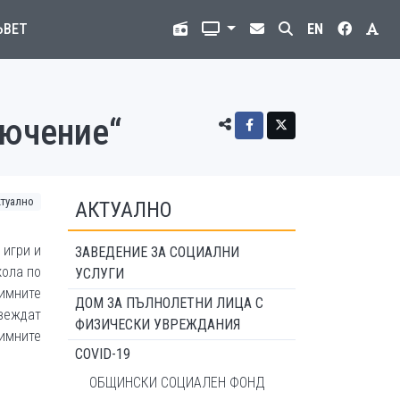
ЪВЕТ
EN
лючение“
ктуално
АКТУАЛНО
 игри и
ЗАВЕДЕНИЕ ЗА СОЦИАЛНИ
кола по
УСЛУГИ
зимните
ДОМ ЗА ПЪЛНОЛЕТНИ ЛИЦА С
овеждат
ФИЗИЧЕСКИ УВРЕЖДАНИЯ
зимните
COVID-19
ОБЩИНСКИ СОЦИАЛЕН ФОНД