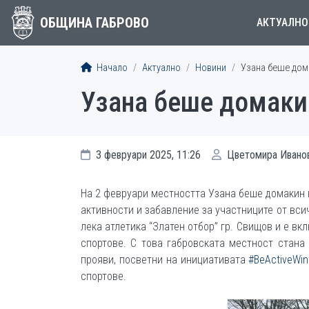
ОБЩИНА ГАБРОВО
АКТУАЛНО
Начало
Актуално
Новини
Узана беше дом
Узана беше домаки
3 февруари 2025, 11:26
Цветомира Ивано
На 2 февруари местността Узана беше домакин 
активности и забавление за участниците от вси
лека атлетика “Златен отбор” гр. Свищов и е в
спортове. С това габровската местност стана
прояви, посветни на инициативата
#BeActiveWin
спортове.