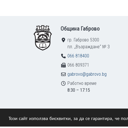
Footer
Община Габрово
гр. Габрово 5300
пл. „Възраждане“ № 3
066 818400
066 809371
gabrovo@gabrovo.bg
Работно време
8:30 – 17:15
Този сайт използва бисквитки, за да се гарантира, че 
© 2009–2026 Община Габрово. Всички права зап