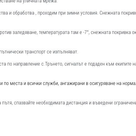
чистване на уличната мрежа.
тва и обработва , проходим при зимни условия. Снежната покрив
ротив заледяване, температурата там е -7°, снежната покривка о
 пътнически транспорт се изпълняват.
та по направление с.Трънето, сигналът е подаден към екипите н
и по места и всички служби, ангажирани в осигуряване на норма
 пътя, спазвайте необходимата дистанция и въведени ограничен