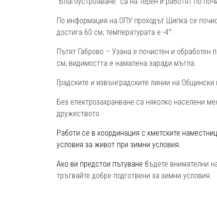
"Благоустрояване" са на терен и работят по по
По информация на ОПУ проходът Шипка се почис
достига 60 см, температурата е -4°.
Пътят Габрово – Узана е почистен и обработен п
см, видимостта е намалена заради мъгла.
Градските и извънградските линии на Общински
Без електрозахранване са няколко населени мес
дружеството.
Работи се в координация с кметските наместниц
условия за живот при зимни условия.
Ако ви предстои пътуване б
ъдете внимателни на
тръгвайте добре подготвени за зимни условия.