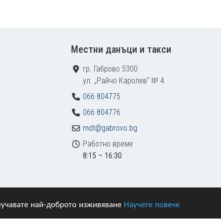
Местни данъци и такси
гр. Габрово 5300
ул. „Райчо Каролев“ № 4
066 804775
066 804776
mdt@gabrovo.bg
Работно време
8:15 – 16:30
получавате най-доброто изживяване
Научете повече
азени.