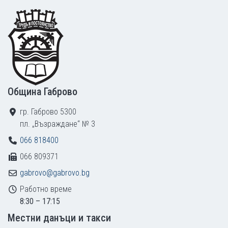
Footer
Община Габрово
гр. Габрово 5300
пл. „Възраждане“ № 3
066 818400
066 809371
gabrovo@gabrovo.bg
Работно време
8:30 – 17:15
Местни данъци и такси