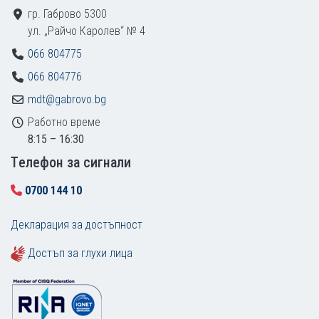
гр. Габрово 5300
ул. „Райчо Каролев“ № 4
066 804775
066 804776
mdt@gabrovo.bg
Работно време
8:15 – 16:30
Tелефон за сигнали
0700 144 10
Декларация за достъпност
Достъп за глухи лица