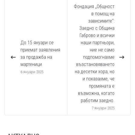
Фондация „Общност
в помощ на
зависимите“:
Заедно с Община
Габрово и всички
До 15 януари се
наши партньори,
приемат заявления
ние не само
за продажба на
подпомогнахме
мартеници
възстановяването
на десетки хора, но
6 януари 2025
и показахме, че
промяната е
възможна, когато
работим заедно.
7 януари 2025