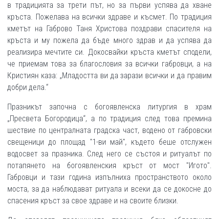
в традицията за трети път, но за първи успява да хване
кръста. Пожелава на всички здраве и късмет. По традиция
кметът на Габрово Таня Христова поздрави спасителя на
кръста и му пожела да бъде много здрав и да успява да
реализира мечтите си. Докосвайки кръста кметът сподели,
че приемам това за благословия за всички габровци, а на
Кристиян каза: „Младостта ви да зарази всички и да правим
добри дела.“
Празникът започна с богоявленска литургия в храм
„Пресвета Богородица“, а по традиция след това премина
шествие по централната градска част, водено от габровски
свещеници до площад "1-ви май", където беше отслужен
водосвет за празника. След него се състоя и ритуалът по
потапянето на богоявленския кръст от мост "Игото".
Габровци и тази година изпълниха пространството около
моста, за да наблюдават ритуала и всеки да се докосне до
спасения кръст за свое здраве и на своите близки.