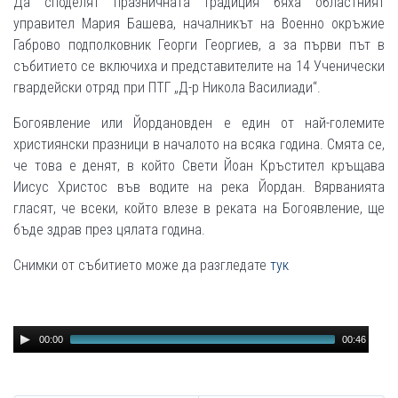
Да споделят празничната традиция бяха областният
управител Мария Башева, началникът на Военно окръжие
Габрово подполковник Георги Георгиев, а за първи път в
събитието се включиха и представителите на 14 Ученически
гвардейски отряд при ПТГ „Д-р Никола Василиади“.
Богоявление или Йордановден е един от най-големите
християнски празници в началото на всяка година. Смята се,
че това е денят, в който Свети Йоан Кръстител кръщава
Иисус Христос във водите на река Йордан. Вярванията
гласят, че всеки, който влезе в реката на Богоявление, ще
бъде здрав през цялата година.
Снимки от събитието може да разгледате
тук
Audio
00:00
00:46
Player