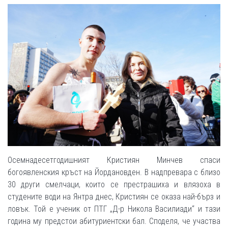
Осемнадесетгодишният Кристиян Минчев спаси
богоявленския кръст на Йордановден. В надпревара с близо
30 други смелчаци, които се престрашиха и влязоха в
студените води на Янтра днес, Кристиян се оказа най-бърз и
ловък. Той е ученик от ПТГ „Д-р Никола Василиади“ и тази
година му предстои абитуриентски бал. Споделя, че участва