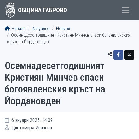
ОБЩИНА ГАБРОВО
Начало
Актуално
Новини
Осемнадесетгодишният Кристиян Минчев спаси богоявленския
кръст на Йордановден
Осемнадесетгодишният
Кристиян Минчев спаси
богоявленския кръст на
Йордановден
6 януари 2025, 14:09
Цветомира Иванова