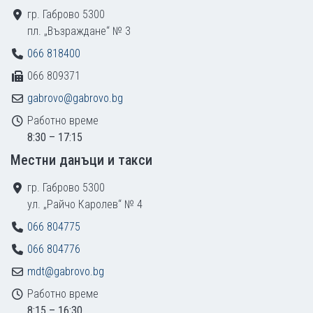
гр. Габрово 5300
пл. „Възраждане“ № 3
066 818400
066 809371
gabrovo@gabrovo.bg
Работно време
8:30 – 17:15
Местни данъци и такси
гр. Габрово 5300
ул. „Райчо Каролев“ № 4
066 804775
066 804776
mdt@gabrovo.bg
Работно време
8:15 – 16:30