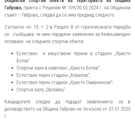
общински спортни обекти на територията на община
Габрово,
приета с Решение № 109/30.05.2024 г. на Общински
съвет – Габрово
,
следва да се има предвид следното:
Съгласно чл. 19, т. 2 в Раздел III от гореописаната Наредба
се съобщава, че има подадени заявления за безвъзмездно
ползване на следните спортни обекти:
Естествен и изкуствени терени в стадион „Христо
Ботев“
Спортни зали в комплекс „Христо Ботев“;
Естествен терен стадион „Априлов“;
Естествен терен стадион „Христо Смирненски“;
Спортна зала „Орловец“.
Кандидатите следва да подадат заявленията си в
деловодството на Община Габрово не по-късно от 07.01.2025
г.