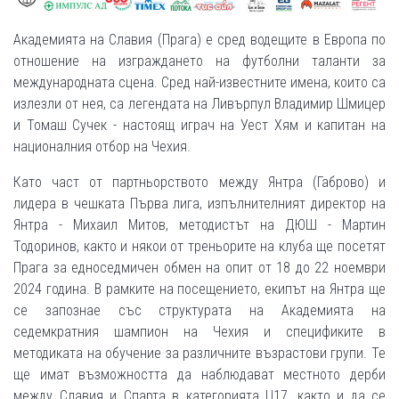
Академията на Славия (Прага) е сред водещите в Европа по
отношение на изграждането на футболни таланти за
международната сцена. Сред най-известните имена, които са
излезли от нея, са легендата на Ливърпул Владимир Шмицер
и Томаш Сучек - настоящ играч на Уест Хям и капитан на
националния отбор на Чехия.
Като част от партньорството между Янтра (Габрово) и
лидера в чешката Първа лига, изпълнителният директор на
Янтра - Михаил Митов, методистът на ДЮШ - Мартин
Тодоринов, както и някои от треньорите на клуба ще посетят
Прага за едноседмичен обмен на опит от 18 до 22 ноември
2024 година. В рамките на посещението, екипът на Янтра ще
се запознае със структурата на Академията на
седемкратния шампион на Чехия и спецификите в
методиката на обучение за различните възрастови групи. Те
ще имат възможността да наблюдават местното дерби
между Славия и Спарта в категорията U17, както и да се