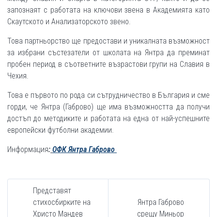
запознаят с работата на ключови звена в Академията като
Скаутското и Анализаторското звено.
Това партньорство ще предостави и уникалната възможност
за избрани състезатели от школата на Янтра да преминат
пробен период в съответните възрастови групи на Славия в
Чехия.
Това е първото по рода си сътрудничество в България и сме
горди, че Янтра (Габрово) ще има възможността да получи
достъп до методиките и работата на една от най-успешните
европейски футболни академии.
Информация
:
OФК Янтра Габрово
Представят
стихосбирките на
Янтра Габрово
Христо Мандев
срещу Миньор