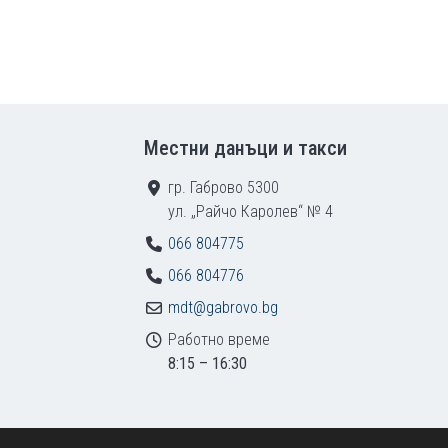
Местни данъци и такси
гр. Габрово 5300
ул. „Райчо Каролев“ № 4
066 804775
066 804776
mdt@gabrovo.bg
Работно време
8:15 – 16:30