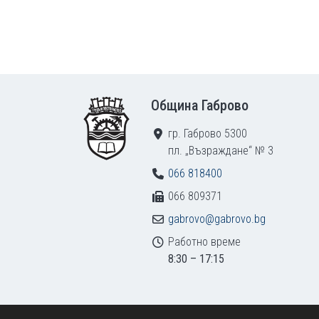
Footer
Община Габрово
гр. Габрово 5300
пл. „Възраждане“ № 3
066 818400
066 809371
gabrovo@gabrovo.bg
Работно време
8:30 – 17:15