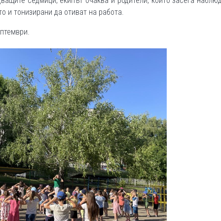
дващите седмици, екипът очаква и родители, които засега наблю
то и тонизирани да отиват на работа.
птември.