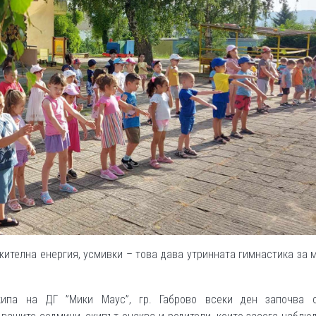
жителна енергия, усмивки – това дава утринната гимнастика за 
ипа на ДГ ”Мики Маус”, гр. Габрово всеки ден започва 