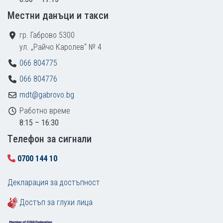
Местни данъци и такси
гр. Габрово 5300
ул. „Райчо Каролев“ № 4
066 804775
066 804776
mdt@gabrovo.bg
Работно време
8:15 – 16:30
Tелефон за сигнали
0700 144 10
Декларация за достъпност
Достъп за глухи лица