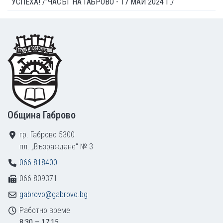
УСПЕХА! /"ЧАСЪТ НА ГАБРОВО - 17 МАЙ 2024 Г./
Footer
Община Габрово
гр. Габрово 5300
пл. „Възраждане“ № 3
066 818400
066 809371
gabrovo@gabrovo.bg
Работно време
8:30 – 17:15