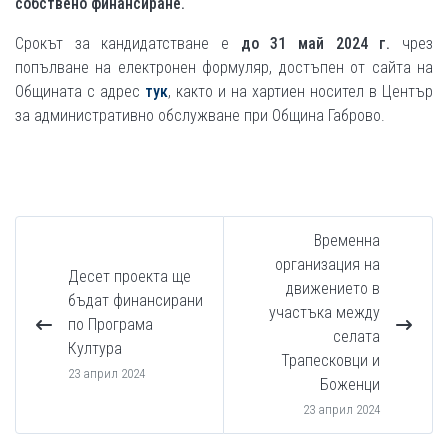
собствено финансиране.
Срокът за кандидатстване е
до
31
май 2024 г.
чрез
попълване на електронен формуляр, достъпен от сайта на
Общината с адрес
тук
, както и на хартиен носител в Център
за административно обслужване при Община Габрово.
Временна
организация на
Десет проекта ще
движението в
бъдат финансирани
участъка между
по Програма
селата
Култура
Трапесковци и
23 април 2024
Боженци
23 април 2024