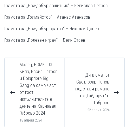
Грамота за „Най-добър защитник“ – Велислав Петров
Грамота за „Голмайстор“ – Атанас Атанасов
Грамота за „Най-добър вратар“ – Николай Донев
Грамота за „Полезен играч“ – Деян Стоев
Молец, RDMK, 100
Кила, Васил Петров
Дипломатът
и Dolapdere Big
Светлозар Панов
Gang са само част
представя романа
от гост
си „Гайдарят“ в
изпълнителите в
Габрово
дните на Карнавал
22 април 2024
Габрово 2024
18 април 2024