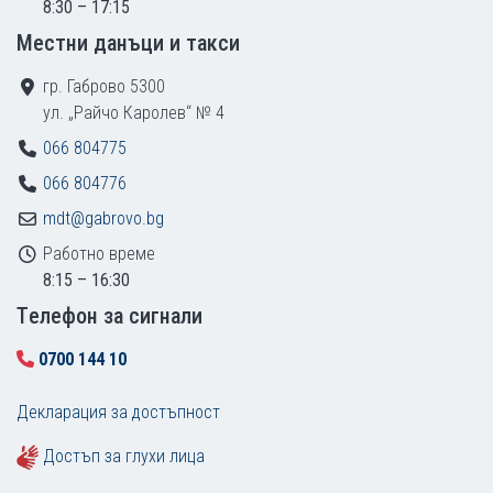
8:30 – 17:15
Местни данъци и такси
гр. Габрово 5300
ул. „Райчо Каролев“ № 4
066 804775
066 804776
mdt@gabrovo.bg
Работно време
8:15 – 16:30
Tелефон за сигнали
0700 144 10
Декларация за достъпност
Достъп за глухи лица