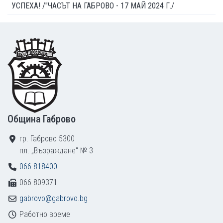
УСПЕХА! /"ЧАСЪТ НА ГАБРОВО - 17 МАЙ 2024 Г./
Footer
Община Габрово
гр. Габрово 5300
пл. „Възраждане“ № 3
066 818400
066 809371
gabrovo@gabrovo.bg
Работно време