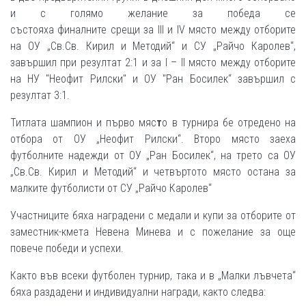
и с голямо желание за победа се
състояха финалните срещи за III и IV място между отборите
на ОУ „Св.Св. Кирил и Методий“ и СУ „Райчо Каролев“,
завършил при резултат 2:1 и за I – II място между отборите
на НУ "Неофит Рилски" и ОУ "Ран Босилек“ завършил с
резултат 3:1.
Титлата шампион и първо мяс
т
о в турнира бе отредено на
отбора от ОУ „Неофит Рилски“. Второ място заеха
футболните надежди от ОУ „Ран Босилек“, на трето са ОУ
„Св.Св. Кирил и Методий“ и четвъртото място остана за
малките футболисти от СУ „Райчо Каролев“
Участниците бяха наградени с медали и купи за отборите от
заместник-кмета Невена Минева и с пожелание за още
повече победи и успехи.
Както във всеки футболен турнир, така и в „Малки лъвчета“
бяха раздадени и индивидуални награди, както следва: