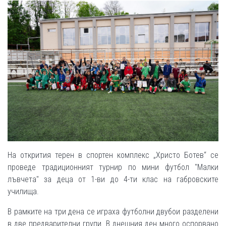
На открития терен в спортен комплекс „Христо Ботев“ се
проведе традиционният турнир по мини футбол "Малки
лъвчета" за деца от 1-ви до 4-ти клас на габровските
училища.
В рамките на три дена се играха футболни двубои разделени
в две предварителни групи. В днешния ден много оспорвано