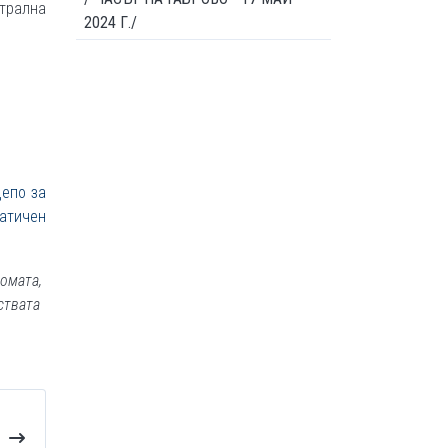
атрална
2024 Г./
депо за
атичен
омата,
ствата