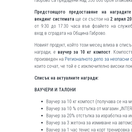
Габрово са предадени над 530 000 броя опаковк
Предстоящото предоставяне на наградите
вендинг системата
ще се състои на
2 април 20
от 9:30 до 17:30 часа във фоайето на служе
вход в сградата на Община Габрово.
Новият продукт, който този месец влиза в списъ
награди, е
ваучер за 10 кг компост
. Компост
произведен на
Регионалното депо за неопасни 
които сочат, че той е с изключително високи по
Списък на актуалните награди:
ВАУЧЕРИ И ТАЛОНИ
Ваучер за 10 кг компост (получава се на м
Ваучер за 10 % отстъпка от магазин „INTE
Ваучер за 20% отстъпка за изработка на и
Ваучер за 3 жетона за измиване на автом
Ваучер за 1 час тенис на корт тренировка 