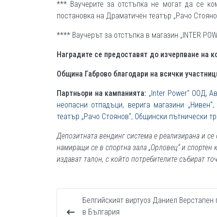
*** Ваучерите за отстъпка не могат да се ко
постановка на Драматичен театър „Рачо Стоянов
**** Ваучерът за отстъпка в магазин „INTER POW
Наградите се предоставят до изчерпване на к
Община Габрово благодари на всички участници
Партньори на кампанията:
„Inter Power“ ООД
,
Ав
неопасни отпадъци
,
верига магазини „Нивен“
театър „Рачо Стоянов“
,
Общински пътнически тр
Депозитната вендинг система е реализирана и се
намиращи се в спортна зала „Орловец“ и спортен 
издават талон, с който потребителите събират точ
Белгийският виртуоз Даниел Верстапен 
в България