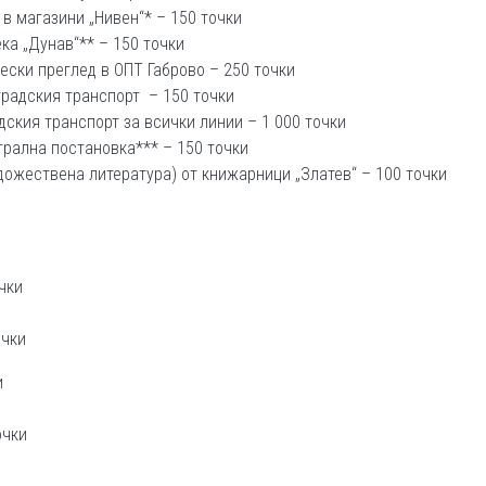
 в магазини „Нивен“* – 150 точки
ка „Дунав“** – 150 точки
ески преглед в ОПТ Габрово – 250 точки
градския транспорт – 150 точки
дския транспорт за всички линии – 1 000 точки
атрална постановка*** – 150 точки
удожествена литература) от книжарници „Златев“ – 100 точки
чки
очки
и
очки