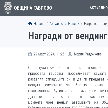
ОБЩИНА ГАБРОВО
АКТУАЛНО
Начало
Актуално
Новини
Награди от венд
Награди от вендинг
29 март 2024, 11:25
Мария Радойчева
С ентусиазъм и отговорно отношение 
природата габровци продължават каузата
разделят отпадъците си и да ги предават 
вендинг системата за обратно приемане
пластмасови бутилки и алуминиеви кенче
Данните сочат, че от началото на кампаният
момента чрез вендиг автоматите на Общ