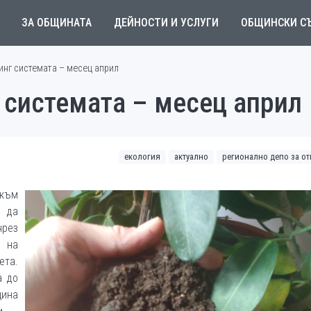
ЗА ОБЩИНАТА
ДЕЙНОСТИ И УСЛУГИ
ОБЩИНСКИ С
инг системата – месец април
 системата – месец април
екология
актуално
регионално депо за о
към
 да
чрез
 на
та.
а до
ина