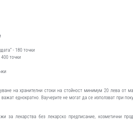
и
дата“ - 180 точки
 400 точки
чки
пуване на хранителни стоки на стойност минимум 20 лева от м
и важат еднократно. Ваучерите не могат да се използват при пок
ажи за лекарства без лекарско предписание, козметични прод