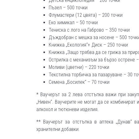
Детска енциклопедия – 200 точки
Пъзел – 500 точки
Флумастери (12 цвята) – 200 точки
Еко химикал – 50 точки
Тениска с лого на Габрово – 350 точки
Дъждобран с мешка за носене – 500 точк
Книжка „Екология“+ Диск – 250 точки
Книжка „Защо трябва да се грижа за приро
Острилка с механизъм за бързо острене –
Моливи (цветни) – 220 точки
Текстилна торбичка за пазаруване – 30 то
Семена „Босилек“ – 70 точки
* Ваучерът за 2 лева отстъпка важи при заку
„Нивен“. Ваучерите не могат да се комбинират 
алкохол и тютюневи изделия.
** Ваучерът за отстъпка в аптека „Дунав“ в
хранителни добавки.