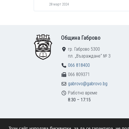
28 март 2024
Footer
Община Габрово
гр. Габрово 5300
пл. „Възраждане“ № 3
066 818400
066 809371
gabrovo@gabrovo.bg
Работно време
8:30 – 17:15
Този сайт използва бисквитки, за да се гарантира, че 
© 2009–2026 Община Габрово. Всички права зап