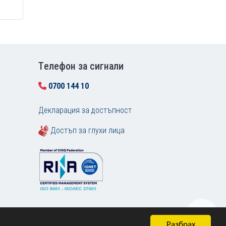
Tелефон за сигнали
0700 144 10
Декларация за достъпност
Достъп за глухи лица
Разбрах
Карта на сайта