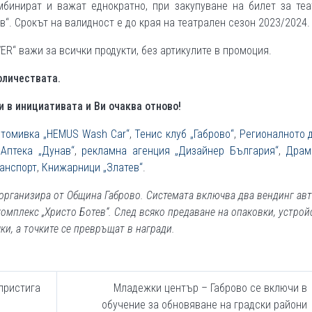
мбинират и важат еднократно, при закупуване на билет за те
“. Срокът на валидност е до края на театрален сезон 2023/2024.
ER“ важи за всички продукти, без артикулите в промоция.
оличествата.
 в инициативата и Ви очаква отново!
томивка „HEMUS Wash Car“
,
Тенис клуб „Габрово“
,
Регионалното 
,
Аптека „Дунав“
,
рекламна агенция „Дизайнер България“
,
Драм
анспорт
,
Книжарници „Златев“
.
 организира от Община Габрово. Системата включва два вендинг авт
комплекс „Христо Ботев“. След всяко предаване на опаковки, устрой
ки, а точките се превръщат в награди.
пристига
Младежки център – Габрово се включи в
обучение за обновяване на градски райони