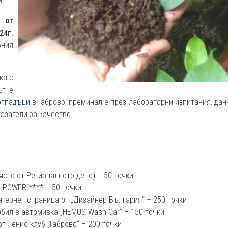
и.
 от
24г.
бния
ка с
ът е
отпадъци
в Габрово, преминал е през лабораторни изпитания, дан
казатели за качество.
ясто от Регионалното депо) – 50 точки
R POWER“**** – 50 точки
нтернет страница от „Дизайнер България“ – 250 точки
обил в автомивка „HEMUS Wash Car“ – 150 точки
от Тенис клуб „Габрово“ – 200 точки