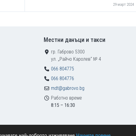
29 март 2024
Местни данъци и такси
гр. Габрово 5300
ул. „Райчо Каролев“ № 4
066 804775
066 804776
mdt@gabrovo.bg
Работно време
8:15 – 16:30
получавате най-доброто изживяване
Научете повече
азени.