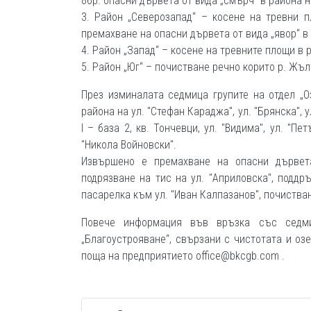
8бр. опасни дървета от вида „смърч“ в района 
3. Район „Северозапад“ – косене на тревни пл
премахване на опасни дървета от вида „явор“ в
4. Район „Запад“ – косене на тревните площи в 
5. Район „Юг“ – почистване речно корито р. Жъл
През изминалата седмица групите на отдел „
района на ул. "Стефан Караджа", ул. "Брянска", 
I – база 2, кв. Тончевци, ул. "Видима", ул. "Пет
"Никола Войновски".
Извършено е премахване на опасни дървета
подрязване на тис на ул. "Априловска", поддр
пасарелка към ул. "Иван Калпазанов", почистван
Повече информация във връзка със седм
„Благоустрояване“, свързани с чистотата и оз
поща на предприятието office@bkcgb.com .