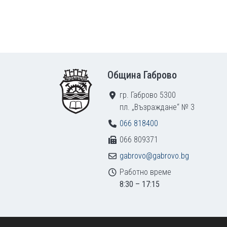
Footer
Община Габрово
гр. Габрово 5300
пл. „Възраждане“ № 3
066 818400
066 809371
gabrovo@gabrovo.bg
Работно време
8:30 – 17:15