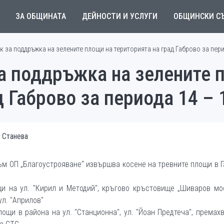
ЗА ОБЩИНАТА
ДЕЙНОСТИ И УСЛУГИ
ОБЩИНСКИ С
 за поддръжка на зелените площи на територията на град Габрово за перио
а поддръжка на зелените 
д Габрово за периода 14 – 
 Станева
към ОП „Благоустрояване“ извършва косене на тревните площи в 
и на ул. "Кирил и Методий", кръгово кръстовище „Шиваров мос
ул. "Априлов"
лощи в района на ул. "Станционна", ул. "Йоан Предтеча", премах