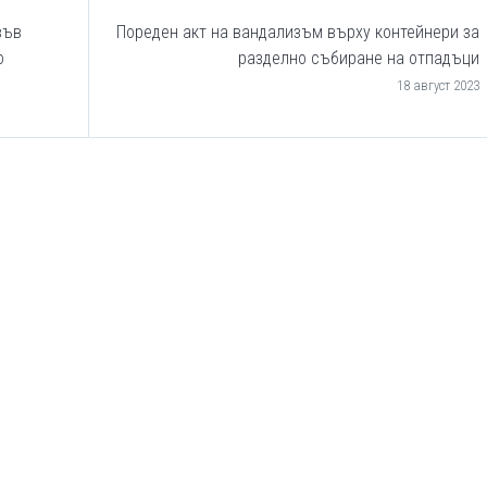
във
Пореден акт на вандализъм върху контейнери за
о
разделно събиране на отпадъци
18 август 2023