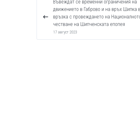
Въвеждат се временни ограничения на
движението в Габрово и на връх Шипка 
връзка с провеждането на Националнот
честване на Шипченската епопея
17 август 2023