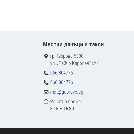
Местни данъци и такси
гр. Габрово 5300
ул. „Райчо Каролев“ № 4
066 804775
066 804776
mdt@gabrovo.bg
Работно време
8:15 – 16:30