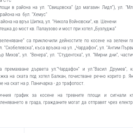
на СТС
ощи в района на ул. "Свищовска“ (до магазин Лидл“), ул. "Мл
 района на бул. "Хемус"
района на връх Шипка, ул. "Никола Войновски", кв. Шенени
тешка до мост кв. Палаузово и мост при хотел „Бузлуджа“
Озеленяване“ са приключили дейностите по косене на зелени п
ул. "Скобелевска", къса връзка на ул. „Чардафон“, ул. "Антим Първ
ър Михов", ул. "Венера", ул. "Студентска", ул. "Мирни дни", части
 премахване дървета ул."Чардафон" и ул."Васил Друмев", к
ъжка на ската под хотел Балкан, почистване речно корито р. Я
е на скат на р. Паничарка - до трафопост.
ичния график за косене на тревните площи и сигнали 
еленяването в града, гражданите могат да отправят чрез елект