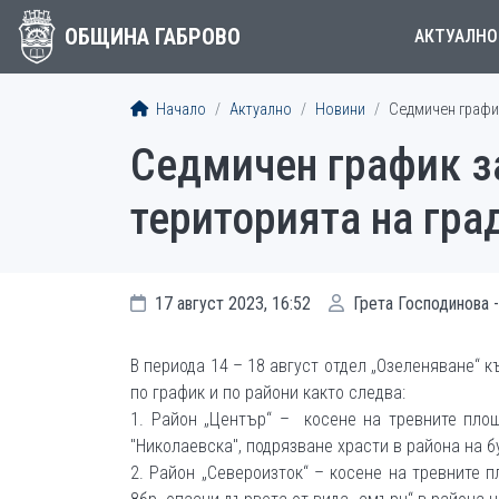
ОБЩИНА ГАБРОВО
АКТУАЛНО
Начало
Актуално
Новини
Седмичен график
Седмичен график з
територията на гра
17 август 2023, 16:52
Грета Господинова -
В периода 14 – 18 август отдел „Озеленяване“ 
по график и по райони както следва:
1. Район „Център“ – косене на тревните площ
"Николаевска", подрязване храсти в района на б
2. Район „Североизток“ – косене на тревните п