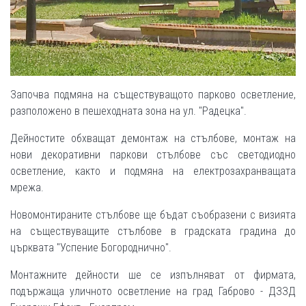
Започва подмяна на съществуващото парково осветление,
разположено в пешеходната зона на ул. "Радецка".
Дейностите обхващат демонтаж на стълбове, монтаж на
нови декоративни паркови стълбове със светодиодно
осветление, както и подмяна на електрозахранващата
мрежа.
Новомонтираните стълбове ще бъдат съобразени с визията
на съществуващите стълбове в градската градина до
църквата "Успение Богороднично".
Монтажните дейности ше се изпълняват от фирмата,
подържаща уличното осветление на град Габрово - ДЗЗД