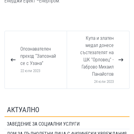
Енерджи Ефект –Енерпром.
Купа и златен
медал донесе
Опознавателен
състезателят на
преход “Запознай
ШК "Орловец" -
се с Узана”
Габрово Михаил
22 юли 2023
Панайотов
24 юли 2023
АКТУАЛНО
ЗАВЕДЕНИЕ ЗА СОЦИАЛНИ УСЛУГИ
ДОМ ЗА ПЪЛНОЛЕТНИ ЛИЦА С ФИЗИЧЕСКИ УВРЕЖДАНИЯ