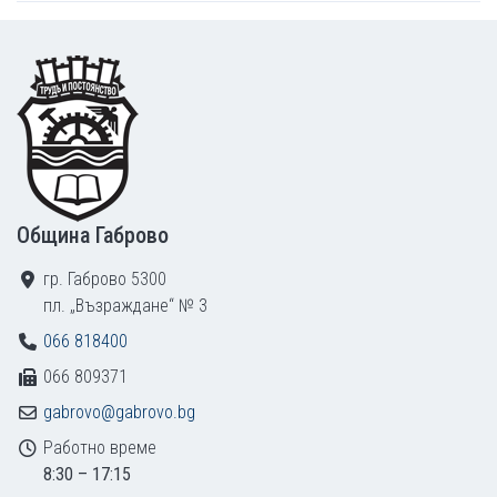
Footer
Община Габрово
гр. Габрово 5300
пл. „Възраждане“ № 3
066 818400
066 809371
gabrovo@gabrovo.bg
Работно време
8:30 – 17:15