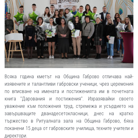
Всяка година кметът на Община Габрово отличава най-
изявените и талантливи габровски ученици, чрез церемония
по вписване на имената и постиженията им в почетната
книга "Дарования и постижения". Изразявайки своето
уважение към положения труд, стремежа и усърдието на
завършващите дванадесетокласници, днес на кратко
тържество в Ритуалната зала на Община Габрово, бяха
поканени 15 деца от габровските училища, техните учители и
директори.