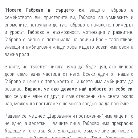
"
Носете Габрово в сърцето си
, защото Габрово е
семейството ви, приятелите ви, Габрово са усмивките и
спомените, натрупани до тук. Габрово е началото, примерът
и урокът. Габрово е възможност, мотивация и развитие.
Габрово е силно с потенциала на всички Вас - талантливи,
знаещи и амбициозни млади хора, където всеки има своята
важна роля.
Знайте, че пъзелът никога няма да бъде цял, ако липсва
дори само една частица от него. Всеки един от нашето
Габрово е ценен с това, което е и което има амбицията да
развива.
Вярвам, че ако даваме най-доброто от себе си
,
ако се учим един от друг, и сме отворени към света около
нас, можем да постигаме още много заедно, за да пребъде.
Радвам се, че днес „Дарования и постижения“ има лице и то
не едно, а десетки – вашите лица. Габрово има прекрасно
бъдеще и то е във Вас. Благодарна съм, че вие ще пишете