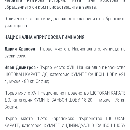
неговата най-нова история." каза Таня Христова в
обръщението си към присъстващите в залата.
Отличените талантливи дванадесетокласници от габровските
училища са:
НАЦИОНАЛНА АПРИЛОВСКА ГИМНАЗИЯ
Дария Храпова
- Първо място в Национална олимпиада по
руски език.
Иван Димитров
- Първо място XVIII Национално първенство
ШОТОКАН КАРАТЕ ДО, категория КУМИТЕ САНБОН ШОБУ +21
г., мъже - 80 кг, София;
Първо място XVIII Национално първенство ШОТОКАН КАРАТЕ
ДО, категория КУМИТЕ САНБОН ШОБУ 18-20 г., мъже - 78 кг,
София;
Първо място 12-то Европейско първенство ШОТОКАН
КАРАТЕ, категория КУМИТЕ ИНДИВИДУАЛНО САНБОН ШОБУ