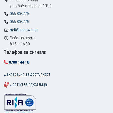
ул. „Райчо Каролев“ № 4
066 804775
066 804776
mdt@gabrovo.bg
Работно време
8:15 – 16:30
Tелефон за сигнали
0700 144 10
Декларация за достъпност
Достъп за глухи лица