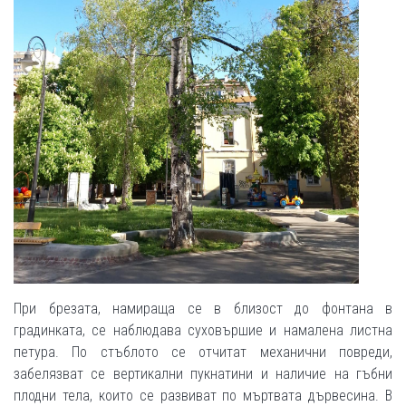
При брезата, намираща се в близост до фонтана в
градинката, се наблюдава суховършие и намалена листна
петура. По стъблото се отчитат механични повреди,
забелязват се вертикални пукнатини и наличие на гъбни
плодни тела, които се развиват по мъртвата дървесина. В