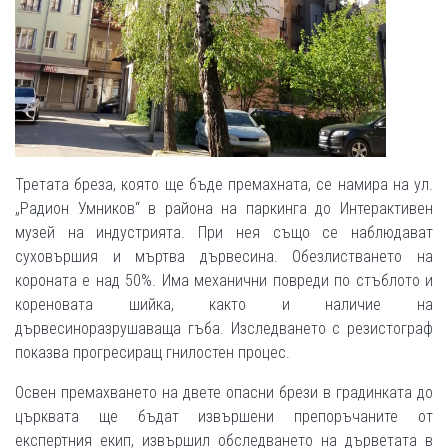
Третата бреза, която ще бъде премахната, се намира на ул.
„Радион Умников“ в района на паркинга до Интерактивен
музей на индустрията. При нея също се наблюдават
суховършия и мъртва дървесина. Обезлистването на
короната е над 50%. Има механични повреди по стъблото и
кореновата шийка, както и наличие на
дървесиноразрушаваща гъба. Изследването с резистограф
показва прогресиращ гнилостен процес.
Освен премахването на двете опасни брези в градинката до
църквата ще бъдат извършени препоръчаните от
експертния екип, извършил обследването на дърветата в