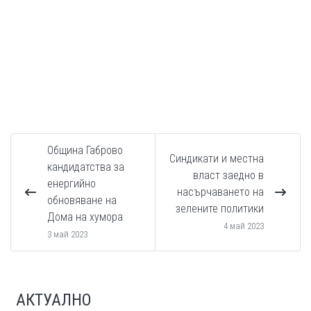
Община Габрово
Синдикати и местна
кандидатства за
власт заедно в
енергийно
насърчаването на
обновяване на
зелените политики
Дома на хумора
4 май 2023
3 май 2023
АКТУАЛНО