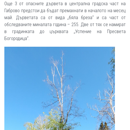
Още 3 от опасните дървета в централна градска част на
Габрово предстои да бъдат премахнати в началото на месец
май. Дърветата са от вида „бяла бреза“ и са част от
обследваните миналата година – 255. Две от тях се намират
в градинката до църквата „Успение на Пресвета
Богородица“.