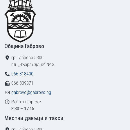
Footer
Община Габрово
гр. Габрово 5300
пл. „Възраждане“ № 3
066 818400
066 809371
gabrovo@gabrovo.bg
Работно време
8:30 – 17:15
Местни данъци и такси
гр. Габрово 5300