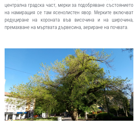
централна градска част, мерки за подобряване състоянието
на намиращия се там ясенолистен явор. Мерките включват
редуциране на короната във височина и на широчина,
премахване на мъртвата дървесина, аериране на почвата.