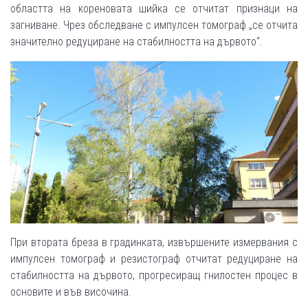
областта на кореновата шийка се отчитат признаци на
загниване. Чрез обследване с импулсен томограф „се отчита
значително редуциране на стабилността на дървото“.
При втората бреза в градинката, извършените измервания с
импулсен томограф и резистограф отчитат редуциране на
стабилността на дървото, прогресиращ гнилостен процес в
основите и във височина.