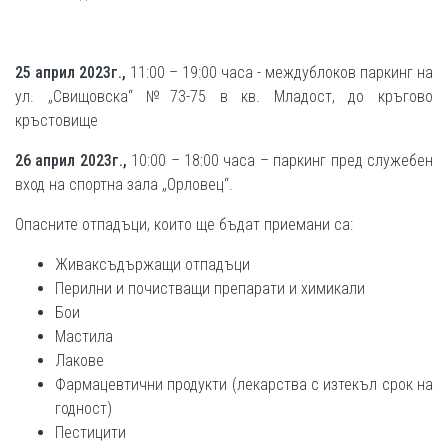
25 април 2023г.,
11:00 – 19:00 часа - междублоков паркинг на
ул. „Свищовска“ №73-75 в кв. Младост, до кръгово
кръстовище
26 април 2023г.,
10:00 – 18:00 часа – паркинг пред служебен
вход на спортна зала „Орловец“.
Опасните отпадъци, които ще бъдат приемани са:
Живаксъдържащи отпадъци
Перилни и почистващи препарати и химикали
Бои
Мастила
Лакове
Фармацевтични продукти (лекарства с изтекъл срок на
годност)
Пестицити