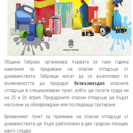
Община Габрово организира първата за тази година
кампания за предаване на опасни отпадъци от
домакинствата. Габровци могат да се възползват от
възможността да предадат
безвъзмездно
опасните
отпадъци в специализиран пункт, който ще посети града ни
на 25 и 26 април. Предадените опасни отпадъци ще бъдат
насочени за обезвреждане или последващо третиране.
Временният пункт за приемане на опасни отпадъци от
домакинствата ще бъде разположен в две градски локации,
както следва: