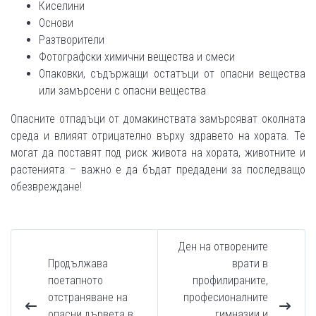
Киселини
Основи
Разтворители
Фотографски химични вещества и смеси
Опаковки, съдържащи остатъци от опасни вещества
или замърсени с опасни вещества
Опасните отпадъци от домакинствата замърсяват околната
среда и влияят отрицателно върху здравето на хората. Те
могат да поставят под риск живота на хората, животните и
растенията – важно е да бъдат предадени за последващо
обезвреждане!
Ден на отворените
Продължава
врати в
поетапното
профилираните,
отстраняване на
професионалните
опасни дървета в
гимназии и