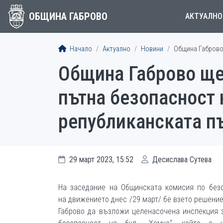
ОБЩИНА ГАБРОВО
АКТУАЛНО
Начало
Актуално
Новини
Община Габрово 
Община Габрово ще
пътна безопасност н
републиканската п
29 март 2023, 15:52
Десислава Сутева
На заседание на Общинската комисия по без
на движението днес /29 март/ бе взето решени
Габрово да възложи целенасочена инспекция 