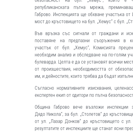
безопасност на бул. „Хемус“, който е 
републиканската пътна мрежа, преминава
Габрово. Инспекцията ще обхване участъка от
мост до кръстовището на бул. „Хемус“ с бул. „Ст
Във връзка със сигнали от граждани и иск
поставяне на предпазни съоръжения в ко
участък от бул. „Хемус“, Комисията преце
необходим анализ и обследване на по-голям уч
булеварда. Целта е да се установят всички мест
от произшествия, необходимостта от обезопа
им, и дейностите, които трябва да бъдат изпълн
Съгласно нормативните изисквания, целена
експертен екип от одитори по пътна безопасност
Община Габрово вече възложи инспекции за
Дядо Никола“, за бул. „Столетов“ до кръстовище
от ул. „Лазар Донков“ до кръстовището с ул.
резултатите от инспекциите ще станат ясни пре