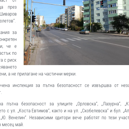
част от
ща през
 Шиваров
олетов“.
ания за
нкретен
ни, че е
астък по
а с риск
сяването
ени, а не прилагане на частични мерки.
сочена инспекция за пътна безопасност се извършва от нез
.
 пътна безопасност за улиците „Орловска“, „Лазурна“, „К
то с ул. „Коста Евтимов“, както и на ул. „Скобелевска“ и бул. „А
 „Ю. Венелин“. Независими одитори вече работят по тези учас
з месец май.