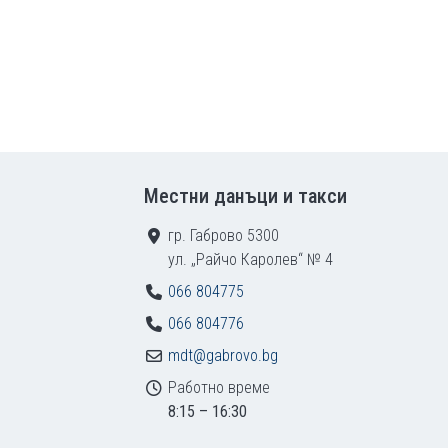
Местни данъци и такси
гр. Габрово 5300
ул. „Райчо Каролев“ № 4
066 804775
066 804776
mdt@gabrovo.bg
Работно време
8:15 – 16:30