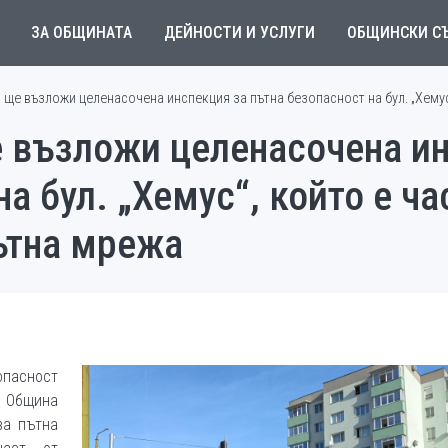
ЗА ОБЩИНАТА
ДЕЙНОСТИ И УСЛУГИ
ОБЩИНСКИ С
ще възложи целенасочена инспекция за пътна безопасност на бул. „Хемус
 възложи целенасочена ин
а бул. „Хемус“, който е ча
ътна мрежа
опасност
е Община
за пътна