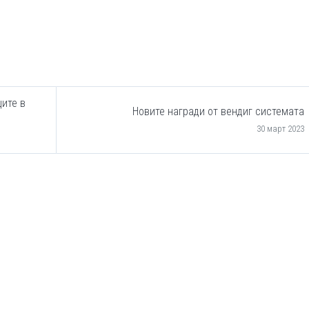
ите в
Новите награди от вендиг системата
30 март 2023