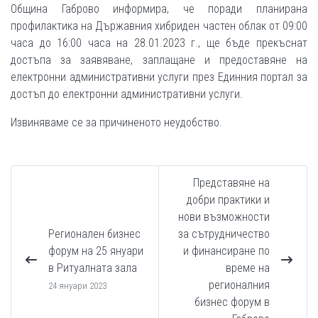
Община Габрово информира, че поради планирана
профилактика на Държавния хибриден частен облак от 09:00
часа до 16:00 часа на 28.01.2023 г., ще бъде прекъснат
достъпа за заявяване, заплащане и предоставяне на
електронни административни услуги през Единния портал за
достъп до електронни административни услуги.
Извиняваме се за причиненото неудобство.
Представяне на
добри практики и
нови възможности
Регионален бизнес
за сътрудничество
форум на 25 януари
и финансиране по
в Ритуалната зала
време на
регионалния
24 януари 2023
бизнес форум в