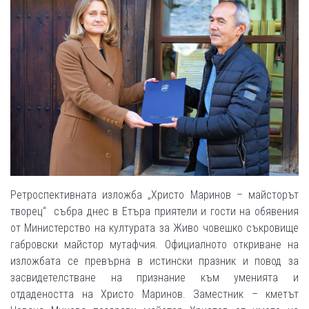
Ретроспективната изложба „Христо Маринов – майсторът
творец“ събра днес в Етъра приятели и гости на обявения
от Министерство на културата за Живо човешко съкровище
габровски майстор мутафчия. Официалното откриване на
изложбата се превърна в истински празник и повод за
засвидетелстване на признание към уменията и
отдадеността на Христо Маринов. Заместник – кметът