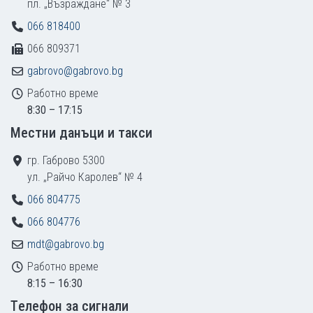
пл. „Възраждане“ № 3
066 818400
066 809371
gabrovo@gabrovo.bg
Работно време
8:30 – 17:15
Местни данъци и такси
гр. Габрово 5300
ул. „Райчо Каролев“ № 4
066 804775
066 804776
mdt@gabrovo.bg
Работно време
8:15 – 16:30
Tелефон за сигнали