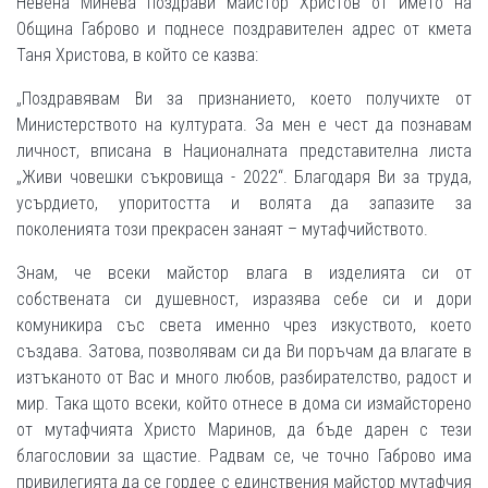
Невена Минева поздрави майстор Христов от името на
Община Габрово и поднесе поздравителен адрес от кмета
Таня Христова, в който се казва:
„Поздравявам Ви за признанието, което получихте от
Министерството на културата. За мен е чест да познавам
личност, вписана в Националната представителна листа
„Живи човешки съкровища - 2022“. Благодаря Ви за труда,
усърдието, упоритостта и волята да запазите за
поколенията този прекрасен занаят – мутафчийството.
Знам, че всеки майстор влага в изделията си от
собствената си душевност, изразява себе си и дори
комуникира със света именно чрез изкуството, което
създава. Затова, позволявам си да Ви поръчам да влагате в
изтъканото от Вас и много любов, разбирателство, радост и
мир. Така щото всеки, който отнесе в дома си измайсторено
от мутафчията Христо Маринов, да бъде дарен с тези
благословии за щастие. Радвам се, че точно Габрово има
привилегията да се гордее с единствения майстор мутафчия