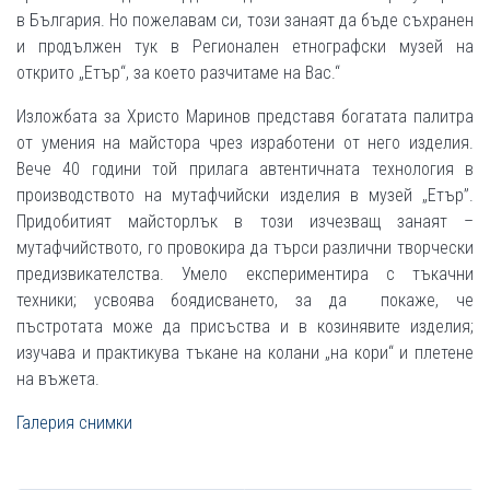
в България. Но пожелавам си, този занаят да бъде съхранен
и продължен тук в Регионален етнографски музей на
открито „Етър“, за което разчитаме на Вас.“
Изложбата за Христо Маринов представя богатата палитра
от умения на майстора чрез изработени от него изделия.
Вече 40 години той прилага автентичната технология в
производството на мутафчийски изделия в музей „Етър”.
Придобитият майсторлък в този изчезващ занаят –
мутафчийството, го провокира да търси различни творчески
предизвикателства. Умело експериментира с тъкачни
техники; усвоява боядисването, за да покаже, че
пъстротата може да присъства и в козинявите изделия;
изучава и практикува тъкане на колани „на кори“ и плетене
на въжета.
Галерия снимки