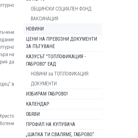
лтурно
ОБЩИНСКИ СОЦИАЛЕН ФОНД
ВАКСИНАЦИЯ
НОВИНИ
лъчени
ЦЕНИ НА ПРЕВОЗНИ ДОКУМЕНТИ
дание
ЗА ПЪТУВАНЕ
лтурно
търа на
КАЗУСЪТ "ТОПЛОФИКАЦИЯ -
ария да
ГАБРОВО" ЕАД
НОВИНИ за ТОПЛОФИКАЦИЯ
ДОКУМЕНТИ
едец“ в
ИЗБИРАМ ГАБРОВО!
КАЛЕНДАР
ОБЯВИ
„Христо
аботени
ПРОФИЛ НА КУПУВАЧА
„ШАПКА ТИ СВАЛЯМЕ, ГАБРОВО“