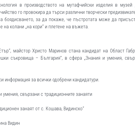
хнология в производството на мутафчийски изделия в музей „
чийство го провокира да търси различни творчески предизвикат
ва боядисването, за да покаже, че пъстротата може да присъс
е на колани „на кори“ и плетене на въжета.
Етър“, майстор Христо Маринов стана кандидат на Област Габ
шки съкровища – България”, в сфера „Знания и умения, свър
си информация за всички одобрени кандидатури.
 и умения, свързани с традиционните занаяти
диционен занаят от с. Кошава, Видинско“
щина Видин