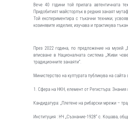
Вече 40 години той прилага автентичната те
Придобитият майсторлък в редкия занаят мутаф
Той експериментира с тъкачни техники; усвоя
козинявите изделия; изучава и практикува тъкан
През 2022 година, по предложение на музей „
вписване в Националната система „Живи чове
традиционните занаяти“.
Министерство на културата публикува на сайта 
1. Сфера на НКН, елемент от Регистъра: Знания
Кандидатура: „Плетене на рибарски мрежи – тра
Институция : НЧ „Съзнание-1928“ с. Кошава, об