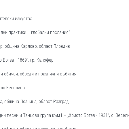
ителски изкуства
ални практики – глобални послания“
фер, община Карлово, област Пловдив
 Ботев - 1869“, гр. Калофер
ни обичаи, обреди и празнични събития
ело Веселина
на, община Лозница, област Разград
дни песни и Танцова група към НЧ „Христо Ботев - 1931”, с. Весел