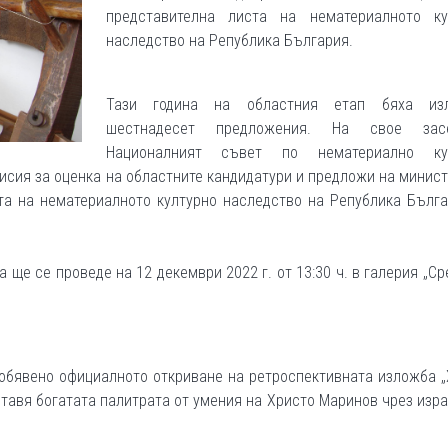
представителна листа на нематериалното ку
наследство на Република България.
Тази година на областния етап бяха из
шестнадесет предложения. На свое засе
Националният съвет по нематериално ку
исия за оценка на областните кандидатури и предложи на минис
та на нематериалното културно наследство на Република Бълг
ще се проведе на 12 декември 2022 г. от 13:30 ч. в галерия „Ср
е обявено официалното откриване на ретроспективната изложба 
тавя богатата палитрата от умения на Христо Маринов чрез изр