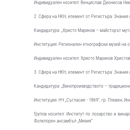
Индивидуален носител: Венцислав Дионисов Ни
2. Сфера на НКН, елемент от Регистъра: Знания
Кандидатура: „Христо Маринов – майсторът мут
Институция: Регионален етнографски музей на от
Индивидуален носител: Христо Маринов Христо
3. Сфера на НКН, елемент от Регистъра: Знания
Кандидатура: „Винопроизводството – традицион
Институция: НЧ „Съгласие - 1869”, гр. Плевен; И
Групов носител: Институт по лозарство и винар
Фолклорен ансамбъл „Мизия“