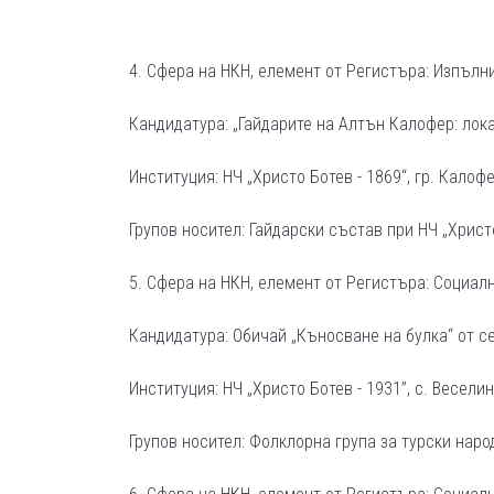
4. Сфера на НКН, елемент от Регистъра: Изпълн
Кандидатура: „Гайдарите на Алтън Калофер: лок
Институция: НЧ „Христо Ботев - 1869“, гр. Кало
Групов носител: Гайдарски състав при НЧ „Христо
5. Сфера на НКН, елемент от Регистъра: Социал
Кандидатура: Обичай „Къносване на булка“ от с
Институция: НЧ „Христо Ботев - 1931”, с. Весели
Групов носител: Фолклорна група за турски наро