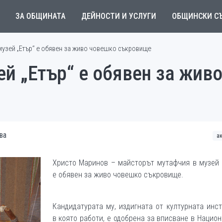
ЗА ОБЩИНАТА
ДЕЙНОСТИ И УСЛУГИ
ОБЩИНСКИ С
музей „Етър“ е обявен за живо човешко съкровище
й „Етър“ е обявен за жив
ва
а
Христо Маринов – майсторът мутафчия в музей 
е обявен за живо човешко съкровище.
Кандидатурата му, издигната от културната инс
в която работи, е одобрена за вписване в Нацио