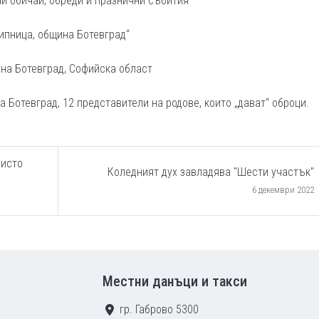
ни обичаи, обреди и празнични събития
Липница, община Ботевград“
ина Ботевград, Софийска област
а Ботевград, 12 представители на родове, които „дават“ оброци.
ристо
Коледният дух завладява "Шести участък"
6 декември 2022
Местни данъци и такси
гр. Габрово 5300