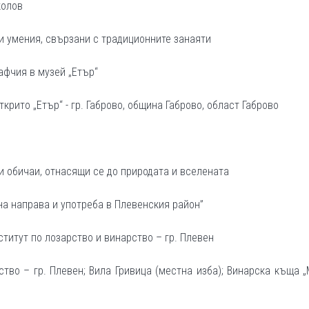
колов
 и умения, свързани с традиционните занаяти
афчия в музей „Етър“
крито „Етър“ - гр. Габрово, община Габрово, област Габрово
в
 и обичаи, отнасящи се до природата и вселената
на направа и употреба в Плевенския район”
нститут по лозарство и винарство – гр. Плевен
ство – гр. Плевен; Вила Гривица (местна изба); Винарска къща „