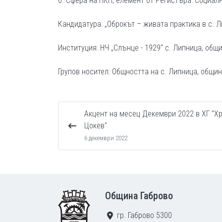
6. Сфера на НКН, елемент от Регистъра: Социал
Кандидатура: „Оброкът – живата практика в с. 
Институция: НЧ „Слънце - 1929“ с. Липница, общ
Групов носител: Общността на с. Липница, общин
Акцент на месец Декември 2022 в ХГ "Х
Цокев"
6 декември 2022
Footer
Община Габрово
гр. Габрово 5300