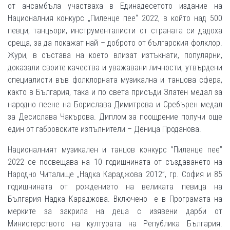
от ансамбъла участваха в Единадесетото издание на
Националния конкурс „Пиленце пее“ 2022, в който над 500
певци, танцьори, инструменталисти от страната си дадоха
среща, за да покажат най – доброто от българския фолклор.
Жури, в състава на което влизат изтъкнати, популярни,
доказали своите качества и уважавани личности, утвърдени
специалисти във фолклорната музикална и танцова сфера,
както в България, така и по света присъди Златен медал за
народно пеене на Борислава Димитрова и Сребърен медал
за Десислава Чакърова. Диплом за поощрение получи още
един от габровските изпълнители – Деница Проданова.
Националният музикален и танцов конкурс ”Пиленце пее”
2022 се посвещава на 10 годишнината от създаването на
Народно Читалище „Надка Караджова 2012”, гр. София и 85
годишнината от рождението на великата певица на
България Надка Караджова. Включено е в Програмата на
мерките за закрила на деца с изявени дарби от
Министерството на културата на Република България.