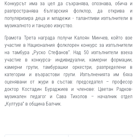
Конкурсът има за цел да съхранява, опознава, обича и
разпространява българския фолклор, да открива и
популяризира деца и младежи - талантливи изпълнители в
музикалното и танцово изкуство.
Грамота Трета награда получи Калоян Минчев, който взе
участие в Националния фолклорен конкурс за изпълнители
на тамбура „Руско Стефанов“. Над 50 изпълнители взеха
участие в конкурса- индивидуални, камерни формации,
камерни групи, тамбурашки оркестри, разпределени в
категории и възрастови групи. Изпълненията им бяха
оценявани от жури в състав: председател – професор
доктор Костадин Бураджиев и членове: Цветан Радков-
музикален педагог и Сава Тихолов – началник отдел
„Култура” в община Балчик.