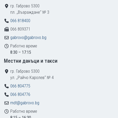
гр. Габрово 5300
пл. „Възраждане“ № 3
066 818400
066 809371
gabrovo@gabrovo.bg
Работно време
8:30 – 17:15
Местни данъци и такси
гр. Габрово 5300
ул. „Райчо Каролев“ № 4
066 804775
066 804776
mdt@gabrovo.bg
Работно време
8:15 – 16:30