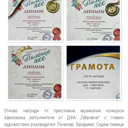
Отново награди от престижни музикални конкурси
завоюваха изпълнители от ДФА „Габровче“ с главен
художествен ръководител Лъчезар Захариев. Седем певици