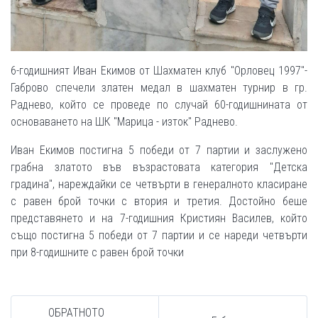
6-годишният Иван Екимов от Шахматен клуб "Орловец 1997"-
Габрово спечели златен медал в шахматен турнир в гр.
Раднево, който се проведе по случай 60-годишнината от
основаването на ШК "Марица - изток" Раднево.
Иван Екимов постигна 5 победи от 7 партии и заслужено
грабна златото във възрастовата категория "Детска
градина", нареждайки се четвърти в генералното класиране
с равен брой точки с втория и третия. Достойно беше
представянето и на 7-годишния Кристиян Василев, който
също постигна 5 победи от 7 партии и се нареди четвърти
при 8-годишните с равен брой точки
ОБРАТНОТО