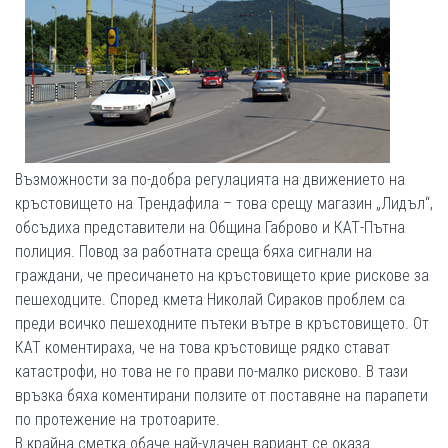
Възможности за по-добра регулацията на движението на
кръстовището на Трендафила – това срещу магазин „Лидъл“,
обсъдиха представители на Община Габрово и КАТ-Пътна
полиция. Повод за работната среща бяха сигнали на
граждани, че пресичането на кръстовището крие рискове за
пешеходците. Според кмета Николай Сираков проблем са
преди всичко пешеходните пътеки вътре в кръстовището. От
КАТ коментираха, че на това кръстовище рядко стават
катастрофи, но това не го прави по-малко рисково. В тази
връзка бяха коментирани ползите от поставяне на парапети
по протежение на тротоарите.
В крайна сметка обаче най-удачен вариант се оказа