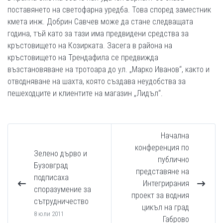
поставянето на светофарна уредба. Това според заместник
кмета инж. Добрин Савчев може да стане следващата
година, тъй като за тази има предвидени средства за
кръстовището на Козирката. Засега в района на
кръстовището на Трендафила се предвижда
възстановяване на тротоара до ул. „Марко Иванов“, както и
отводняване на шахта, която създава неудобства за
пешеходците и клиентите на магазин „Лидъл“.
Начална
конференция по
Зелено дърво и
публично
Бузовград
представяне на
подписаха
Интегрирания
споразумение за
проект за водния
сътрудничество
цикъл на град
8 юли 2011
Габрово