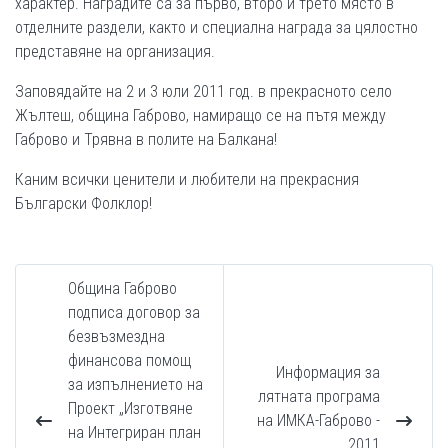
характер. Наградите са за първо, второ и трето място в
отделните раздели, както и специална награда за цялостно
представяне на организация.
Заповядайте на 2 и 3 юли 2011 год. в прекрасното село
Жълтеш, община Габрово, намиращо се на пътя между
Габрово и Трявна в полите на Балкана!
Каним всички ценители и любители на прекрасния
Български Фолклор!
Община Габрово
подписа договор за
безвъзмездна
финансова помощ
Информация за
за изпълнението на
лятната програма
Проект „Изготвяне
на ИМКА-Габрово -
на Интегриран план
2011