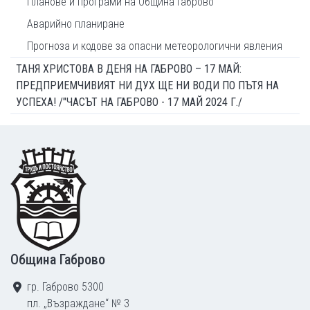
Планове и програми на Община Габрово
Аварийно планиране
Прогноза и кодове за опасни метеорологични явления
ТАНЯ ХРИСТОВА В ДЕНЯ НА ГАБРОВО – 17 МАЙ:
ПРЕДПРИЕМЧИВИЯТ НИ ДУХ ЩЕ НИ ВОДИ ПО ПЪТЯ НА
УСПЕХА! /"ЧАСЪТ НА ГАБРОВО - 17 МАЙ 2024 Г./
Footer
Община Габрово
гр. Габрово 5300
пл. „Възраждане“ № 3