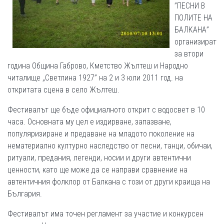
”ПЕСНИ В
ПОЛИТЕ НА
БАЛКАНА”
организират
за втори
година Община Габрово, Кметство Жълтеш и Народно
читалище „Светлина 1927” на 2 и 3 юли 2011 год. на
откритата сцена в село Жълтеш.
Фестивалът ще бъде официалното открит с водосвет в 10
часа. Основната му цел е издирване, запазване,
популяризиране и предаване на младото поколение на
нематериално културно наследство от песни, танци, обичаи,
ритуали, предания, легенди, носии и други автентични
ценности, като ще може да се направи сравнение на
автентичния фолклор от Балкана с този от други краища на
България.
Фестивалът има точен регламент за участие и конкурсен