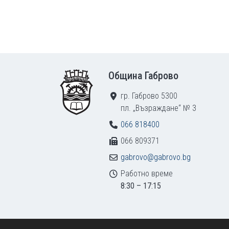
Footer
Община Габрово
гр. Габрово 5300
пл. „Възраждане“ № 3
066 818400
066 809371
gabrovo@gabrovo.bg
Работно време
8:30 – 17:15