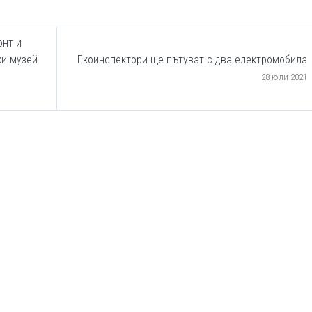
онт и
ки музей
Екоинспектори ще пътуват с два електромобила
28 юли 2021