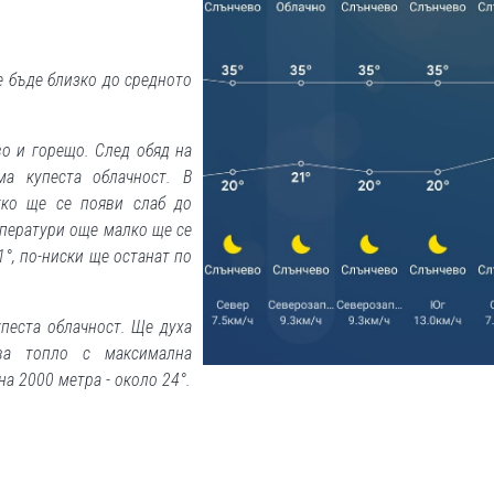
 бъде близко до средното
во и горещо. След обяд на
ма купеста облачност. В
тко ще се появи слаб до
мператури още малко ще се
°, по-ниски ще останат по
упеста облачност. Ще духа
ава топло с максимална
на 2000 метра - около 24°.