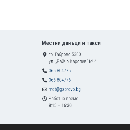
Местни данъци и такси
гр. Габрово 5300
ул. „Райчо Каролев“ № 4
066 804775
066 804776
mdt@gabrovo.bg
Работно време
8:15 – 16:30