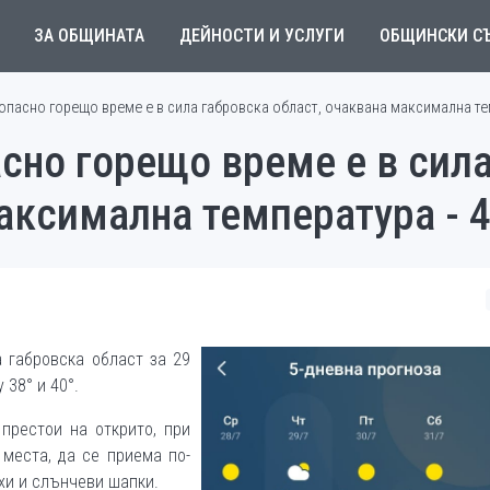
ЗА ОБЩИНАТА
ДЕЙНОСТИ И УСЛУГИ
ОБЩИНСКИ С
опасно горещо време е в сила габровска област, очаквана максимална те
сно горещо време е в сил
аксимална температура - 
 габровска област за 29
38° и 40°.
престои на открито, при
места, да се приема по-
ехи и слънчеви шапки.