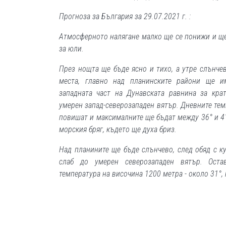
Прогноза за България за 29.07.2021 г. :
Атмосферното налягане малко ще се понижи и ще
за юли.
През нощта ще бъде ясно и тихо, а утре слънче
места, главно над планинските райони ще и
западната част на Дунавската равнина за кра
умерен запад-северозападен вятър. Дневните те
повишат и максималните ще бъдат между 36° и 41
морския бряг, където ще духа бриз.
Над планините ще бъде слънчево, след обяд с к
слаб до умерен северозападен вятър. Ост
температура на височина 1200 метра - около 31°, 