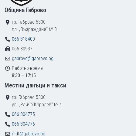
Община Габрово
гр. Габрово 5300
пл. „Възраждане“ № 3
066 818400
066 809371
gabrovo@gabrovo.bg
Работно време
8:30 – 17:15
Местни данъци и такси
гр. Габрово 5300
ул. „Райчо Каролев“ № 4
066 804775
066 804776
mdt@gabrovo.bg