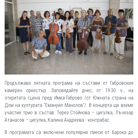
Продължава лятната програма на състави от Габровския
камерен оркестър. Заповядайте днес, от 19:30 ч., на
oткритата сцена пред Имка-Габрово /от Южната страна на
Дом на културата "Емануил Манолов"/. В концерта ще вземе
участие трио в състав: Терез Стойнова – цигулка, Лъчезар
Атанасов – цигулка, Калина Андреева - контрабас.
В програмата са включени популярни пиеси от барока до