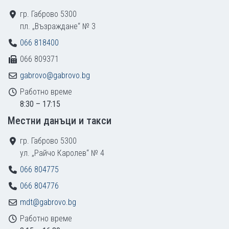
гр. Габрово 5300
пл. „Възраждане“ № 3
066 818400
066 809371
gabrovo@gabrovo.bg
Работно време
8:30 – 17:15
Местни данъци и такси
гр. Габрово 5300
ул. „Райчо Каролев“ № 4
066 804775
066 804776
mdt@gabrovo.bg
Работно време