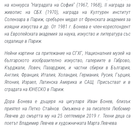
на конкурса "Наградата на София" (1967, 1968), II награда за
живопис на СБХ (1970), награда на Културен институт
Солензара в Париж, сребърен медал от Френската академия за
изящни изкуства и др. От 1981 г. Бонева е член-кореспондент
на Европейската академия за наука, изкуство и литература със
седалище в Париж.
Нейни картини са притежание на СГХГ, Националния музей на
българското изобразително изкуство, галериите в Габрово,
Кърджали, Ловеч, Пазарджик, и частни сбирки в България,
Англия, Франция, Италия, Холандия, Германия, Русия, Гърция,
Япония, Израел, Латинска Америка и САЩ. Присъстват и в
сградата на ЮНЕСКО в Париж.
Дора Бонева е дъщеря на цигуларя Иван Бонев, близък
приятел на Петко Стайнов. Омъжена е за писателя Любомир
Левчев до смъртта му на 25 септември 2019 г. Техни деца са
поетът Владимир Левчев и художничката Марта Левчева.