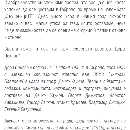
С добро чувство си спомняме последната среща с нея, която
успяхме да осъществим в Габрово по време на изложбата
„СъученициТЕ“. Днес много хора в нашия град скърбят
заедно с вас. Малка утеха за тези, които оставаме, нека
бъде възможността да се срещаме с яркия ѝ талант отново
и отново!
Светла памет и лек път към небесното царство, Дора!
Поклон."
Дора Бонева е родена на 11 април 1936 г. в Габрово, през 1959
г. завършва специалност живопис във ВИИИ "Николай
Павлович" в класа на проф. Дечко Узунов. Твори в областта на
пейзажа, композицията, натюрморта и портрета, рисувала е
портрети на Дечко Узунов, Георги Димитров, Апостол
Карамитев, Григор Вачков, Атанас Кръстев, Владимир Висоцки,
Евгений Евтушенко.
Лауреат е на множество награди, сред които I награда на
изложбата "Животът на софийската младеж" (1965), II награда