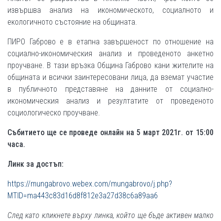
извършва анализ на икономическото, социалното и
екологичното състояние на общината.
ПИРО Габрово е в етапна завършеност по отношение на
социално-икономическия анализ и проведеното анкетно
проучване. В тази връзка Община Габрово кани жителите на
общината и всички заинтересовани лица, да вземат участие
в публичното представяне на данните от социално-
икономическия анализ и резултатите от проведеното
социологическо проучване.
Събитието ще се проведе онлайн на 5 март 2021г. от 15:00
часа.
Линк за достъп:
https://mungabrovo.webex.com/mungabrovo/j.php?
MTID=ma443c83d16d8f812e3a27d38c6a89aa6
След като кликнете върху линка, който ще бъде активен малко