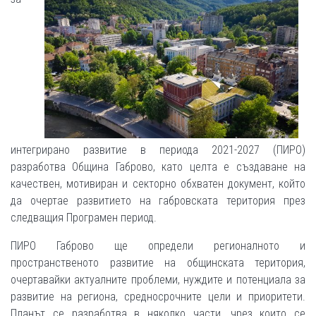
интегрирано развитие в периода 2021-2027 (ПИРО)
разработва Община Габрово, като целта е създаване на
качествен, мотивиран и секторно обхватен документ, който
да очертае развитието на габровската територия през
следващия Програмен период.
ПИРО Габрово ще определи регионалното и
пространственото развитие на общинската територия,
очертавайки актуалните проблеми, нуждите и потенциала за
развитие на региона, средносрочните цели и приоритети.
Планът се разработва в няколко части, чрез които се