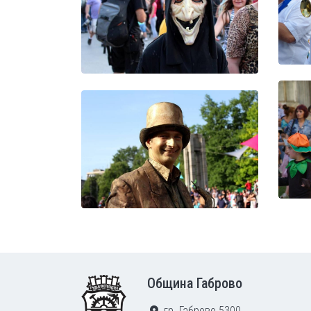
Footer
Община Габрово
гр. Габрово 5300