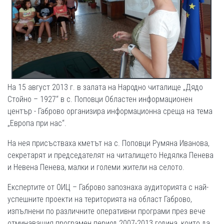
На 15 август 2013 г. в залата на Народно читалище „Дядо
Стойно – 1927“ в с. Поповци Областен информационен
център - Габрово организира информационна среща на тема
„Европа при нас“.
На нея присъстваха кметът на с. Поповци Румяна Иванова,
секретарят и председателят на читалището Недялка Пенева
и Невена Пенева, малки и големи жители на селото.
Експертите от ОИЦ – Габрово запознаха аудиторията с най-
успешните проекти на територията на област Габрово,
изпълнени по различните оперативни програми през вече
отминаващия програмен период 2007-2013 година, които да