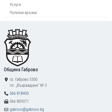
Услуги
Полезни връзки
Footer
Община Габрово
гр. Габрово 5300
пл. „Възраждане“ № 3
066 818400
066 809371
gabrovo@gabrovo.bg