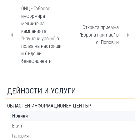
ОИЦ - Габрово
информира
медиите за
Открита приемна
кампанията
"Европа при нас" в
"Научени уроци“ в
с. Поповци
полза на настоящи
и бъдещи
бенефициенти
ДЕЙНОСТИ И УСЛУГИ
ОБЛАСТЕН ИНФОРМАЦИОНЕН ЦЕНТЪР
Новини
Екип
Галерия