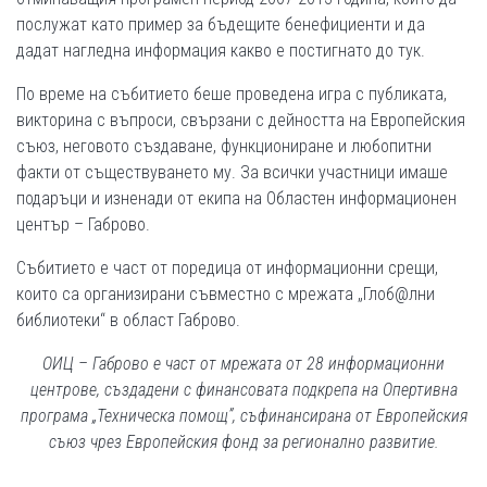
послужат като пример за бъдещите бенефициенти и да
дадат нагледна информация какво е постигнато до тук.
По време на събитието беше проведена игра с публиката,
викторина с въпроси, свързани с дейността на Европейския
съюз, неговото създаване, функциониране и любопитни
факти от съществуването му. За всички участници имаше
подаръци и изненади от екипа на Областен информационен
център – Габрово.
Събитието е част от поредица от информационни срещи,
които са организирани съвместно с мрежата „Глоб@лни
библиотеки“ в област Габрово.
ОИЦ – Габрово е част от мрежата от 2
8
информационни
центрове, създадени
с финансовата подкрепа на Опертивна
програма „Техническа помощ”, съфинансирана от Европейския
съюз чрез Европейския фонд за регионално развитие
.