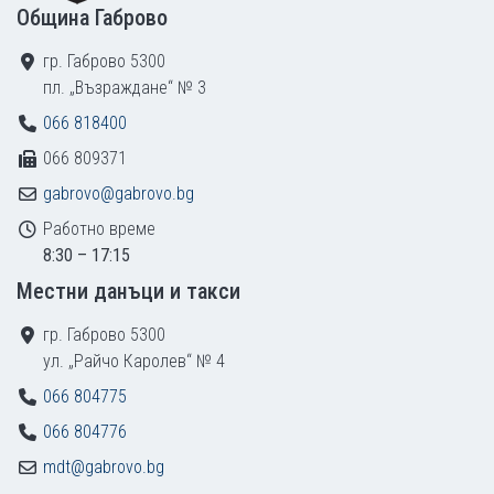
Община Габрово
гр. Габрово 5300
пл. „Възраждане“ № 3
066 818400
066 809371
gabrovo@gabrovo.bg
Работно време
8:30 – 17:15
Местни данъци и такси
гр. Габрово 5300
ул. „Райчо Каролев“ № 4
066 804775
066 804776
mdt@gabrovo.bg