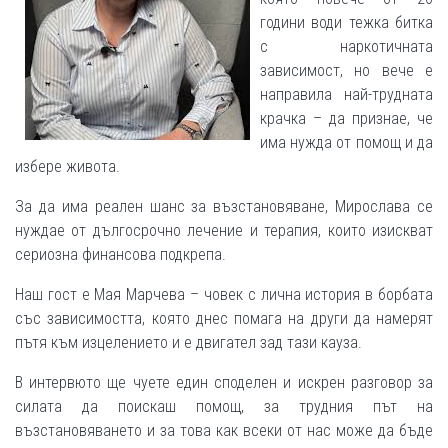
години води тежка битка
с наркотичната
зависимост, но вече е
направила най-трудната
крачка – да признае, че
има нужда от помощ и да
избере живота.
За да има реален шанс за възстановяване, Мирослава се
нуждае от дългосрочно лечение и терапия, които изискват
сериозна финансова подкрепа.
Наш гост е Мая Марчева – човек с лична история в борбата
със зависимостта, която днес помага на други да намерят
пътя към изцелението и е двигател зад тази кауза.
В интервюто ще чуете един споделен и искрен разговор за
силата да поискаш помощ, за трудния път на
възстановяването и за това как всеки от нас може да бъде