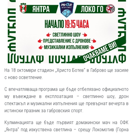
На 18 октомври стадион „Христо Ботев“ в Габрово ще засияе
с ново осветление.
С впечатляваща програма ще бъде отбелязано официалното
му въвеждане в експлоатация – светлинно шоу, дрон
спектакъл и музикални изпълнения ще превърнат вечерта в
истински празник за габровския спорт.
Кулминацията ще бъде първият домакински мач на ОФК
„Янтра“ под изкуствена светлина – срещу Локомотив (Горна