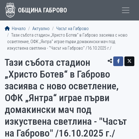
ОБЩИНА ГАБРОВО
Начало
Актуално
Часът на Габрово
Тази събота стадион „Христо Ботев“ в Габрово засиява с ново
осветление, ОФК „Янтра“ играе първи домакински мач под
изкуствена светлина - "Часът на Габрово" /16.10.2025 г./
Тази събота стадион
„Христо Ботев“ в Габрово
засиява с ново осветление,
ОФК „Янтра“ играе първи
домакински мач под
изкуствена светлина - "Часът
на Габрово" /16.10.2025 г./