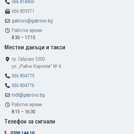
066 818400
066 809371
gabrovo@gabrovo.bg
Работно време
8:30 – 17:15
Местни данъци и такси
гр. Габрово 5300
ул. „Райчо Каролев“ № 4
066 804775
066 804776
mdt@gabrovo.bg
Работно време
8:15 – 16:30
Tелефон за сигнали
0700 144 10