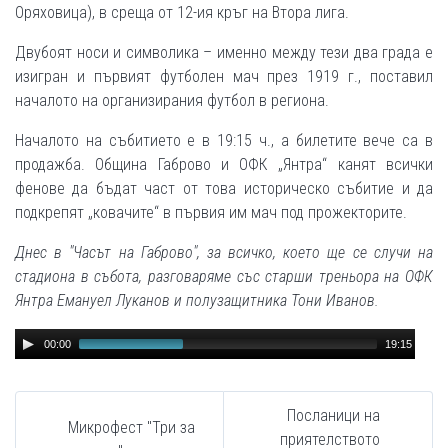
Оряховица), в среща от 12-ия кръг на Втора лига.
Двубоят носи и символика – именно между тези два града е
изигран и първият футболен мач през 1919 г., поставил
началото на организирания футбол в региона.
Началото на събитието е в 19:15 ч., а билетите вече са в
продажба. Община Габрово и ОФК „Янтра“ канят всички
фенове да бъдат част от това историческо събитие и да
подкрепят „ковачите“ в първия им мач под прожекторите.
Днес в "Часът на Габрово", за всичко, което ще се случи на
стадиона в събота, разговаряме със старши треньора на ОФК
Янтра Емануел Луканов и полузащитника Тони Иванов.
Audio
00:00
19:15
Player
Посланици на
Микрофест "Три за
приятелството