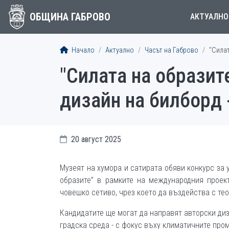
ОБЩИНА ГАБРОВО
АКТУАЛНО
Начало
Актуално
Часът на Габрово
"Силат
"Силата на образите
дизайн на билборд -
20 август 2025
Музеят на хумора и сатирата обяви конкурс за 
образите” в рамките на международния проек
човешко сетиво, чрез което да въздейства с те
Кандидатите ще могат да направят авторски ди
градска среда - с фокус въху климатичните про