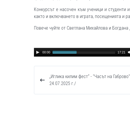
Конкурсът е насочен към ученици и студенти и 
както и включването в играта, посещенията и р
Повече чуйте от Светлана Михайлова и Богдана
Audio
00:00
17:21
Player
„Иглика килим фест“ - "Часът на Габрово"
24.07.2025 г./