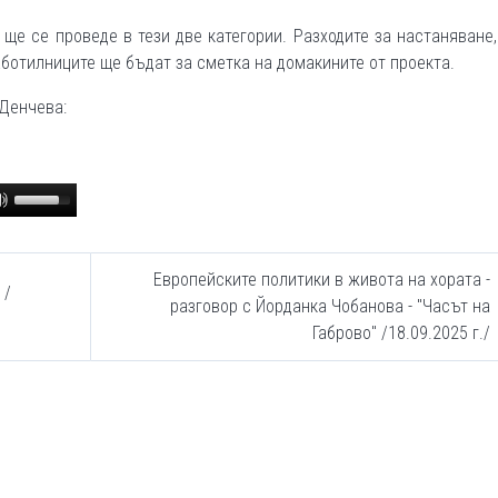
ще се проведе в тези две категории. Разходите за настаняване,
аботилниците ще бъдат за сметка на домакините от проекта.
 Денчева:
Use
Up/Down
Arrow
keys
Европейските политики в живота на хората -
 /
to
разговор с Йорданка Чобанова - "Часът на
increase
Габрово" /18.09.2025 г./
or
decrease
volume.