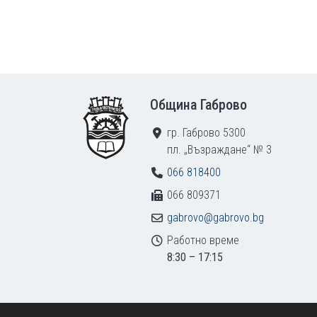
Footer
Община Габрово
гр. Габрово 5300
пл. „Възраждане“ № 3
066 818400
066 809371
gabrovo@gabrovo.bg
Работно време
8:30 – 17:15