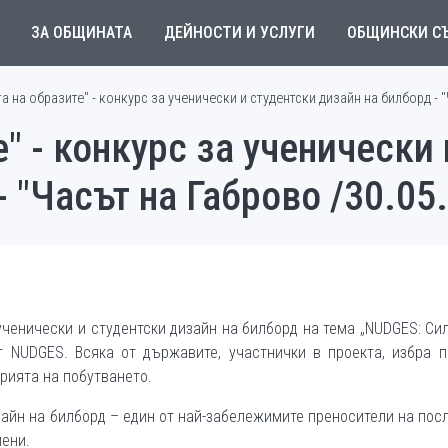
ЗА ОБЩИНАТА
ДЕЙНОСТИ И УСЛУГИ
ОБЩИНСКИ С
а на образите" - конкурс за ученически и студентски дизайн на билборд - "
" - конкурс за ученически
 "Часът на Габрово /30.05.
ученически и студентски дизайн на билборд на тема „NUDGES: Си
т NUDGES. Всяка от държавите, участнички в проекта, избра п
орията на побутването.
зайн на билборд – един от най-забележимите преносители на пос
мени.