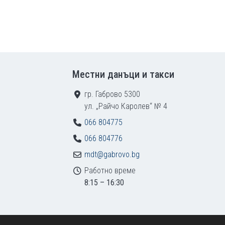
Местни данъци и такси
гр. Габрово 5300
ул. „Райчо Каролев“ № 4
066 804775
066 804776
mdt@gabrovo.bg
Работно време
8:15 – 16:30