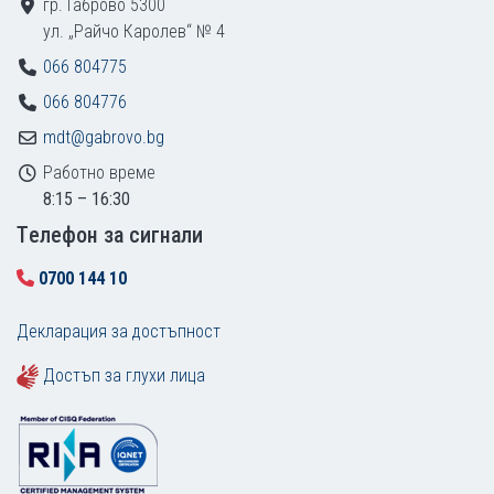
гр. Габрово 5300
ул. „Райчо Каролев“ № 4
066 804775
066 804776
mdt@gabrovo.bg
Работно време
8:15 – 16:30
Tелефон за сигнали
0700 144 10
Декларация за достъпност
Достъп за глухи лица