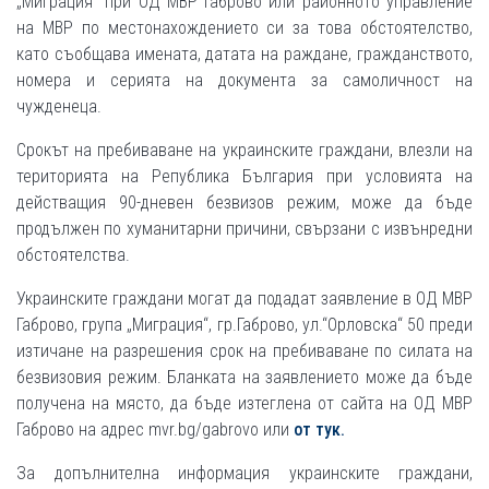
„Миграция“ при ОД МВР Габрово или районното управление
на МВР по местонахождението си за това обстоятелство,
като съобщава имената, датата на раждане, гражданството,
номера и серията на документа за самоличност на
чужденеца.
Срокът на пребиваване на украинските граждани, влезли на
територията на Република България при условията на
действащия 90-дневен безвизов режим, може да бъде
продължен по хуманитарни причини, свързани с извънредни
обстоятелства.
Украинските граждани могат да подадат заявление в ОД МВР
Габрово, група „Миграция“, гр.Габрово, ул.“Орловска“ 50 преди
изтичане на разрешения срок на пребиваване по силата на
безвизовия режим. Бланката на заявлението може да бъде
получена на място, да бъде изтеглена от сайта на ОД МВР
Габрово на адрес mvr.bg/gabrovo или
от тук.
За допълнителна информация украинските граждани,