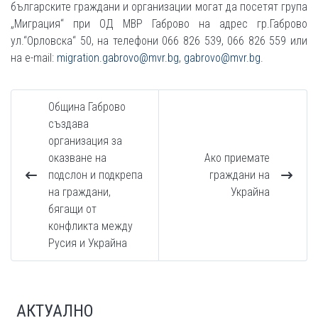
българските граждани и организации могат да посетят група
„Миграция“ при ОД МВР Габрово на адрес гр.Габрово
ул.“Орловска“ 50, на телефони 066 826 539, 066 826 559 или
на e-mail:
migration.gabrovo@mvr.bg
,
gabrovo@mvr.bg
.
Община Габрово
създава
организация за
оказване на
Ако приемате
подслон и подкрепа
граждани на
на граждани,
Украйна
бягащи от
конфликта между
Русия и Украйна
АКТУАЛНО