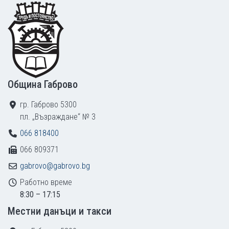
Footer
Община Габрово
гр. Габрово 5300
пл. „Възраждане“ № 3
066 818400
066 809371
gabrovo@gabrovo.bg
Работно време
8:30 – 17:15
Местни данъци и такси